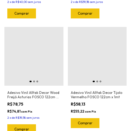
2
x
de
R$40,00
sem juros
2
x
de
R$39,38
sem juros
Adesivo Vinil Alltak Decor Wood
Adesivo Vinil Alltak Decor Tijolo
Freijó Asturias FOSCO 122cm x
Vermelho FOSCO 122cm x 1mt
1mt
R$78,75
R$58,13
R$74,81
R$55,22
com
Pix
com
Pix
2
x
de
R$39,38
sem juros