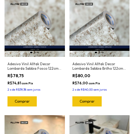
Adesivo Vinil Alltak Decor
Adesivo Vinil Alltak Decor
Lombarda Sabbia Fosco 122cm x
Lombarda Sabbia Brilho 122cm x
1mt
1mt
R$78,75
R$80,00
R$74,81
R$76,00
com
Pix
com
Pix
2
x
de
R$39,38
sem juros
2
x
de
R$40,00
sem juros