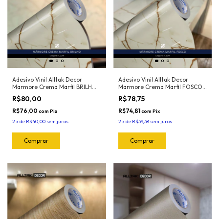
Adesivo Vinil Alltak Decor
Adesivo Vinil Alltak Decor
Marmore Crema Marfil BRILHO
Marmore Crema Marfil FOSCO
122cm x 1mt
122cm x1mt
R$80,00
R$78,75
R$76,00
R$74,81
com
Pix
com
Pix
2
x
de
R$40,00
sem juros
2
x
de
R$39,38
sem juros