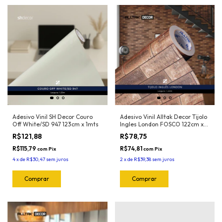
Adesivo Vinil SH Decor Couro
Adesivo Vinil Alltak Decor Tijolo
Off White/SD 947 123cm x 1mts
Ingles London FOSCO 122cm x
1mt
R$121,88
R$78,75
R$115,79
R$74,81
com
Pix
com
Pix
4
x
de
R$30,47
sem juros
2
x
de
R$39,38
sem juros