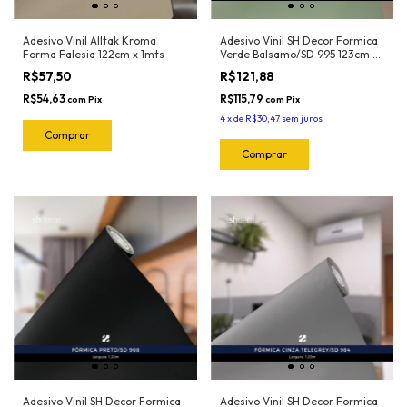
Adesivo Vinil Alltak Kroma
Adesivo Vinil SH Decor Formica
Forma Falesia 122cm x 1mts
Verde Balsamo/SD 995 123cm x
1mt
R$57,50
R$121,88
R$54,63
R$115,79
com
Pix
com
Pix
4
x
de
R$30,47
sem juros
Adesivo Vinil SH Decor Formica
Adesivo Vinil SH Decor Formica