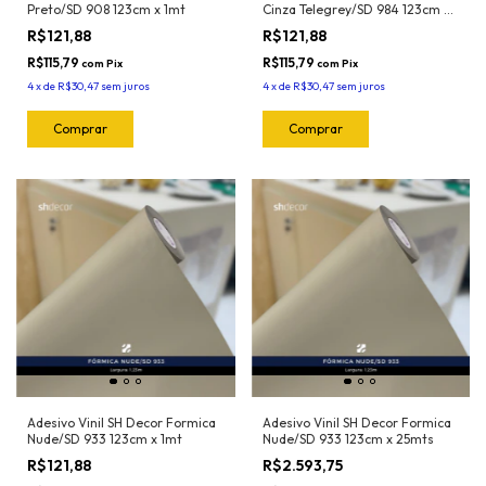
Preto/SD 908 123cm x 1mt
Cinza Telegrey/SD 984 123cm x
1mt
R$121,88
R$121,88
R$115,79
R$115,79
com
Pix
com
Pix
4
x
de
R$30,47
sem juros
4
x
de
R$30,47
sem juros
Adesivo Vinil SH Decor Formica
Adesivo Vinil SH Decor Formica
Nude/SD 933 123cm x 1mt
Nude/SD 933 123cm x 25mts
R$121,88
R$2.593,75