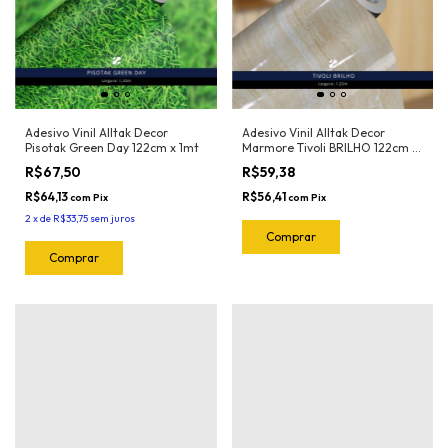
Adesivo Vinil Alltak Decor
Adesivo Vinil Alltak Decor
Pisotak Green Day 122cm x 1mt
Marmore Tivoli BRILHO 122cm x
1mt
R$67,50
R$59,38
R$64,13
R$56,41
com
Pix
com
Pix
2
x
de
R$33,75
sem juros