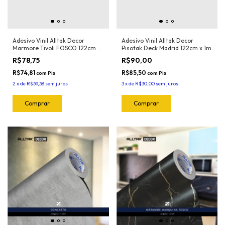
Adesivo Vinil Alltak Decor
Adesivo Vinil Alltak Decor
Marmore Tivoli FOSCO 122cm x
Pisotak Deck Madrid 122cm x 1m
1mt
R$78,75
R$90,00
R$74,81
R$85,50
com
Pix
com
Pix
2
x
de
R$39,38
sem juros
3
x
de
R$30,00
sem juros