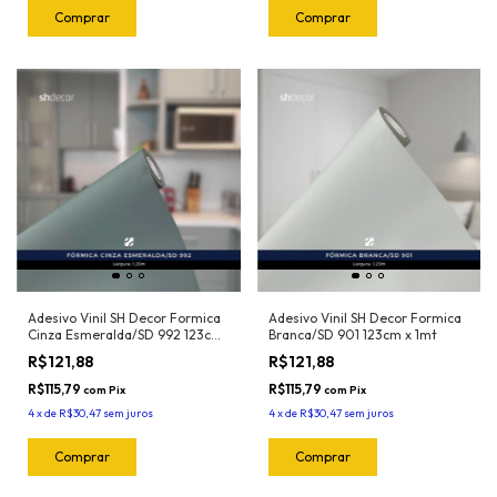
Adesivo Vinil SH Decor Formica
Adesivo Vinil SH Decor Formica
Cinza Esmeralda/SD 992 123cm
Branca/SD 901 123cm x 1mt
x 1mt
R$121,88
R$121,88
R$115,79
R$115,79
com
Pix
com
Pix
4
x
de
R$30,47
sem juros
4
x
de
R$30,47
sem juros