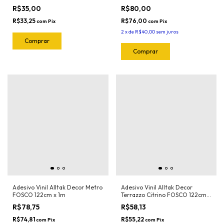
R$35,00
R$80,00
R$33,25
R$76,00
com
Pix
com
Pix
2
x
de
R$40,00
sem juros
Adesivo Vinil Alltak Decor Metro
Adesivo Vinil Alltak Decor
FOSCO 122cm x 1m
Terrazzo Citrino FOSCO 122cm x
1m
R$78,75
R$58,13
R$74,81
R$55,22
com
Pix
com
Pix