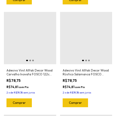
Adesivo Vinil Alltak Decor Wood
Adesivo Vinil Alltak Decor Wood
Carvalho Inovata FOSCO 122cm
Rústico Salamanca FOSCO
x 1m
122cm x 1m
R$78,75
R$78,75
R$74,81
R$74,81
com
Pix
com
Pix
2
x
de
R$39,38
sem juros
2
x
de
R$39,38
sem juros