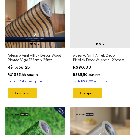
Adesivo Vinil Alltak Decor Wood
Adesivo Vinil Alltak Decor
Ripado Vigo 122cm x 25mt
Pisotak Deck Valencia 122cm x
1mt
R$1.656,25
R$90,00
R$1.573,44
R$85,50
com
Pix
com
Pix
5
x
de
R$331,25
sem juros
3
x
de
R$30,00
sem juros