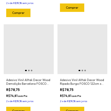
2
x
de
R$39,38
sem juros
Adesivo Vinil Alltak Decor Wood
Adesivo Vinil Alltak Decor Wood
Demolição Barcelona FOSCO
Ripado Burgo FOSCO 122cm x
122cm x 1m
1m
R$78,75
R$78,75
R$74,81
R$74,81
com
Pix
com
Pix
2
x
de
R$39,38
sem juros
2
x
de
R$39,38
sem juros