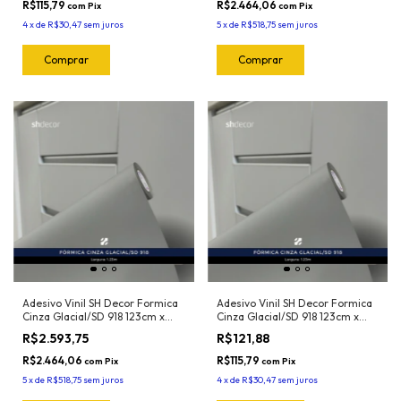
R$115,79
R$2.464,06
com
Pix
com
Pix
4
x
de
R$30,47
sem juros
5
x
de
R$518,75
sem juros
Adesivo Vinil SH Decor Formica
Adesivo Vinil SH Decor Formica
Cinza Glacial/SD 918 123cm x
Cinza Glacial/SD 918 123cm x
25mts
1mt
R$2.593,75
R$121,88
R$2.464,06
R$115,79
com
Pix
com
Pix
5
x
de
R$518,75
sem juros
4
x
de
R$30,47
sem juros