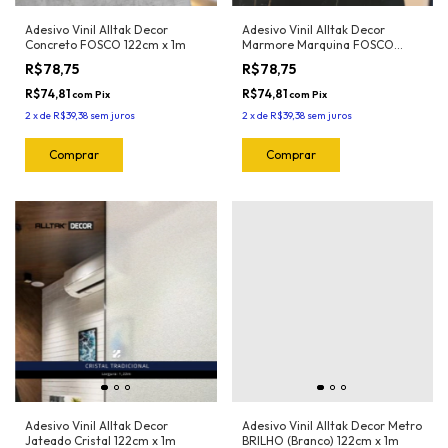
Adesivo Vinil Alltak Decor
Adesivo Vinil Alltak Decor
Concreto FOSCO 122cm x 1m
Marmore Marquina FOSCO
122cm x 1m
R$78,75
R$78,75
R$74,81
R$74,81
com
Pix
com
Pix
2
x
de
R$39,38
sem juros
2
x
de
R$39,38
sem juros
Adesivo Vinil Alltak Decor
Adesivo Vinil Alltak Decor Metro
Jateado Cristal 122cm x 1m
BRILHO (Branco) 122cm x 1m