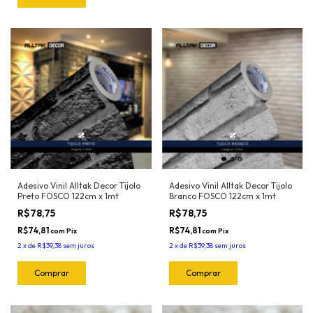
Adesivo Vinil Alltak Decor Tijolo
Adesivo Vinil Alltak Decor Tijolo
Preto FOSCO 122cm x 1mt
Branco FOSCO 122cm x 1mt
R$78,75
R$78,75
R$74,81
R$74,81
com
Pix
com
Pix
2
x
de
R$39,38
sem juros
2
x
de
R$39,38
sem juros