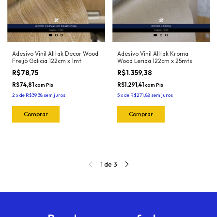
Adesivo Vinil Alltak Decor Wood
Adesivo Vinil Alltak Kroma
Freijó Galicia 122cm x 1mt
Wood Lerida 122cm x 25mts
R$78,75
R$1.359,38
R$74,81
R$1.291,41
com
Pix
com
Pix
2
x
de
R$39,38
sem juros
5
x
de
R$271,88
sem juros
1
de
3