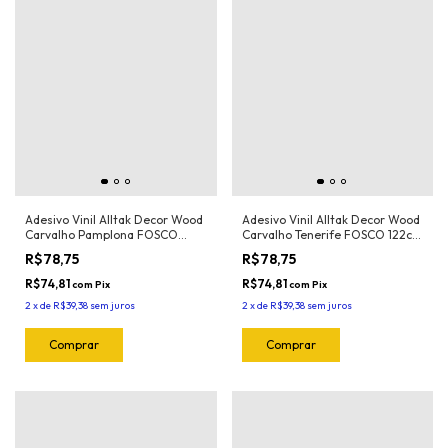
Adesivo Vinil Alltak Decor Wood
Adesivo Vinil Alltak Decor Wood
Carvalho Pamplona FOSCO
Carvalho Tenerife FOSCO 122cm
122cm x 1m
x 1m
R$78,75
R$78,75
R$74,81
R$74,81
com
Pix
com
Pix
2
x
de
R$39,38
sem juros
2
x
de
R$39,38
sem juros