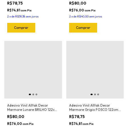
(Branco) 122cm x 1mt
122cm x 1mt
R$78,75
R$80,00
R$74,81
R$76,00
com
Pix
com
Pix
2
x
de
R$39,38
sem juros
2
x
de
R$40,00
sem juros
Adesivo Vinil Alltak Decor
Adesivo Vinil Alltak Decor
Marmore Lunare BRILHO 122cm
Marmore Grigio FOSCO 122cm x
x 1mt
1mt
R$80,00
R$78,75
R$76,00
R$74,81
com
Pix
com
Pix