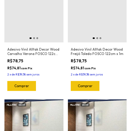
Adesivo Vinil Alltak Decor Wood
Adesivo Vinil Alltak Decor Wood
Carvalho Verona FOSCO 122cm
Freijó Toledo FOSCO 122cm x 1m
x 1m
R$78,75
R$78,75
R$74,81
R$74,81
com
Pix
com
Pix
2
x
de
R$39,38
sem juros
2
x
de
R$39,38
sem juros