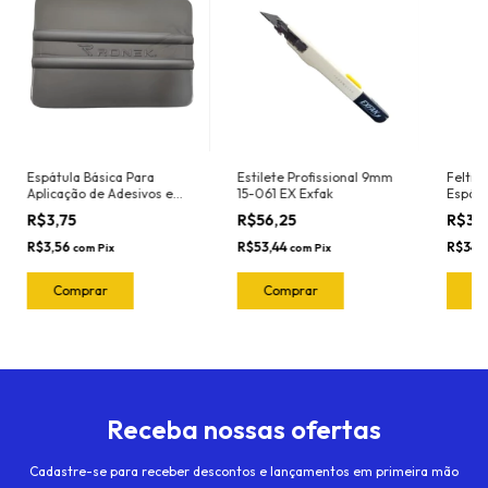
Espátula Básica Para
Estilete Profissional 9mm
Feltro
Aplicação de Adesivos e
15-061 EX Exfak
Espátu
Insulfilm Largura 10cm
1020.P
R$3,75
R$56,25
R$36
Marca Ronek Ref. 3033P
Cor: Prata (Nylon -
R$3,56
R$53,44
R$34,
com
Pix
com
Pix
Resistente ao calor)
Receba nossas ofertas
Cadastre-se para receber descontos e lançamentos em primeira mão