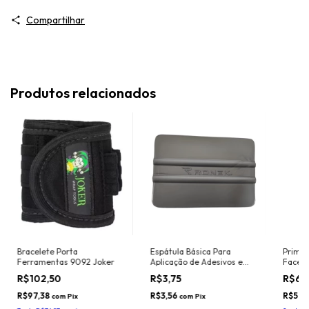
Compartilhar
Produtos relacionados
Bracelete Porta
Espátula Básica Para
Primer
Ferramentas 9092 Joker
Aplicação de Adesivos e
Face I
Insulfilm Largura 10cm
Promot
R$102,50
R$3,75
R$61
Marca Ronek Ref. 3033P
Cor: Prata (Nylon -
R$97,38
R$3,56
R$58,
com
Pix
com
Pix
Resistente ao calor)