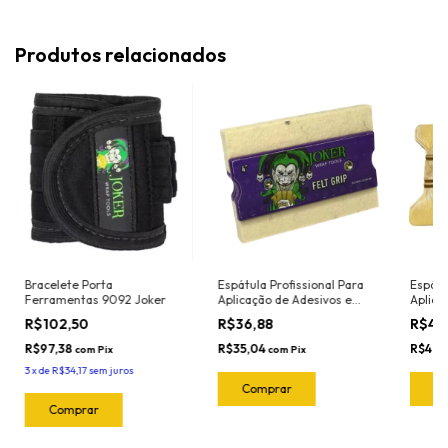
Produtos relacionados
Bracelete Porta
Espátula Profissional Para
Espátu
Ferramentas 9092 Joker
Aplicação de Adesivos e
Aplica
Insulfilm Largura 10cm
Insulf
R$102,50
R$36,88
R$44
Marca Joker Ref. 8020 Cor:
Marca 
Roxo
Dourad
R$97,38
R$35,04
R$42,
com
Pix
com
Pix
Resist
3
x
de
R$34,17
sem juros