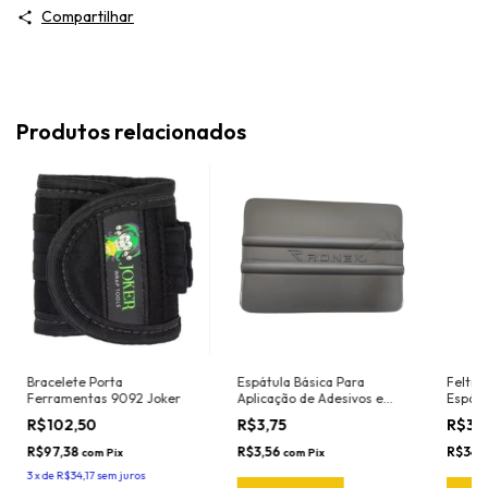
Compartilhar
Produtos relacionados
Bracelete Porta
Espátula Básica Para
Feltro
Ferramentas 9092 Joker
Aplicação de Adesivos e
Espátu
Insulfilm Largura 10cm
1020.P
R$102,50
R$3,75
R$36
Marca Ronek Ref. 3033P
Cor: Prata (Nylon -
R$97,38
R$3,56
R$34,
com
Pix
com
Pix
Resistente ao calor)
3
x
de
R$34,17
sem juros