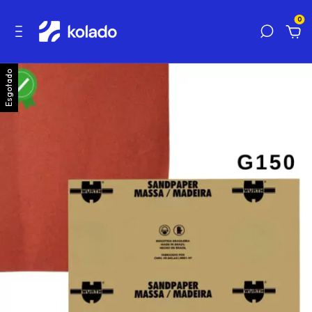
0
Esgotado