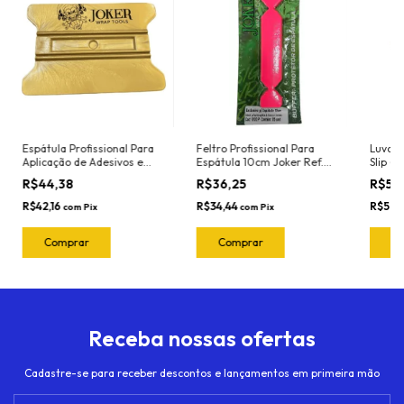
Espátula Profissional Para
Feltro Profissional Para
Luva P
Aplicação de Adesivos e
Espátula 10cm Joker Ref.
Slip (P
Insulfilm Largura 11cm
1020.P Pink(5 Und)
R$44,38
R$36,25
R$53,
Marca Joker Ref. 6012 Cor:
Dourada (Nylon -
R$42,16
R$34,44
R$50,
com
Pix
com
Pix
Resistente ao calor )
Receba nossas ofertas
Cadastre-se para receber descontos e lançamentos em primeira mão