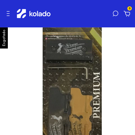
0
Esgotado