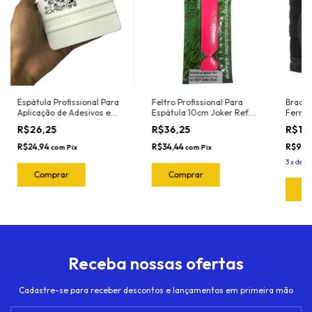
Espátula Profissional Para
Feltro Profissional Para
Bracel
Aplicação de Adesivos e
Espátula 10cm Joker Ref.
Ferra
Insulfilm Largura 10cm
1020.P Pink(5 Und)
R$26,25
R$36,25
R$10
Marca Joker Ref. 3041 Cor:
Branca (Nylon - Resistente
R$24,94
R$34,44
R$97,
com
Pix
com
Pix
ao calor)
3
x
de
R$
Receba nossas ofertas
Cadastre-se para receber descontos e lançamentos em primeira mão