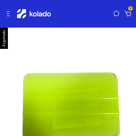
0
Esgotado