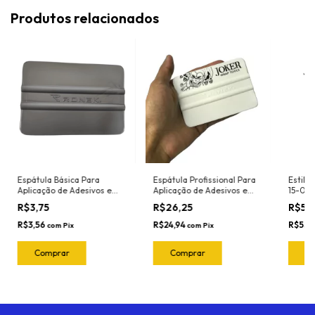
Produtos relacionados
Espátula Básica Para
Espátula Profissional Para
Estile
Aplicação de Adesivos e
Aplicação de Adesivos e
15-061
Insulfilm Largura 10cm
Insulfilm Largura 10cm
R$3,75
R$26,25
R$56
Marca Ronek Ref. 3033P
Marca Joker Ref. 3041 Cor:
Cor: Prata (Nylon -
Branca (Nylon - Resistente
R$3,56
R$24,94
R$53,
com
Pix
com
Pix
Resistente ao calor)
ao calor)