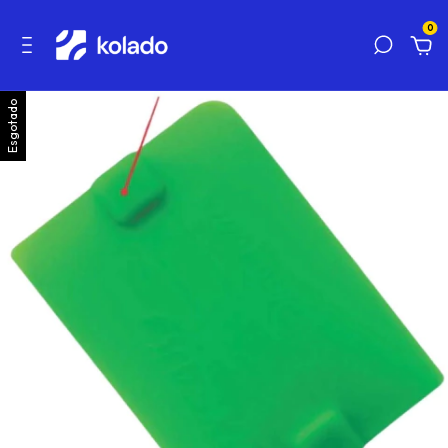
0
Esgotado