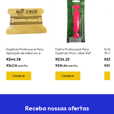
Espátula Profissional Para
Feltro Profissional Para
Estile
Aplicação de Adesivos e
Espátula 10cm Joker Ref.
15-061
Insulfilm Largura 11cm
1020.P Pink(5 Und)
R$44,38
R$36,25
R$56
Marca Joker Ref. 6012 Cor:
Dourada (Nylon -
R$42,16
R$34,44
R$53,
com
Pix
com
Pix
Resistente ao calor )
Receba nossas ofertas