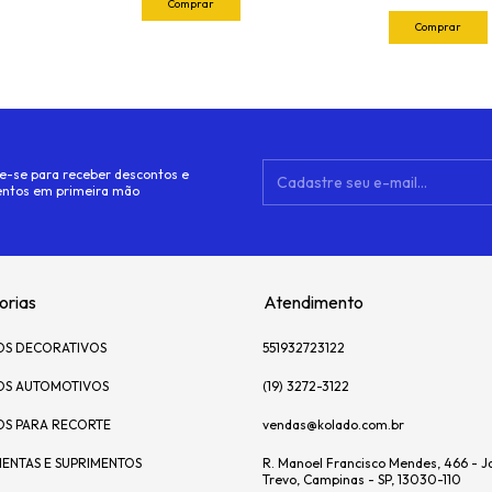
e-se para receber descontos e
ntos em primeira mão
orias
Atendimento
OS DECORATIVOS
551932723122
OS AUTOMOTIVOS
(19) 3272-3122
OS PARA RECORTE
vendas@kolado.com.br
ENTAS E SUPRIMENTOS
R. Manoel Francisco Mendes, 466 - J
Trevo, Campinas - SP, 13030-110