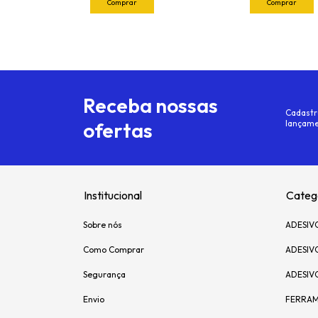
Receba nossas
Cadastr
ofertas
lançame
Institucional
Categ
Sobre nós
ADESIV
Como Comprar
ADESIV
Segurança
ADESIV
Envio
FERRAM