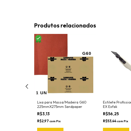
Produtos relacionados
onal Para
Lixa para Massa/Madeira G60
Estilete Profiss
ivos e Insulfilm
225mmX275mm Sandpaper
EX Exfak
ca Joker Ref.
R$3,13
R$56,25
a (Nylon -
or )
R$2,97
R$53,44
com
Pix
com
Pix