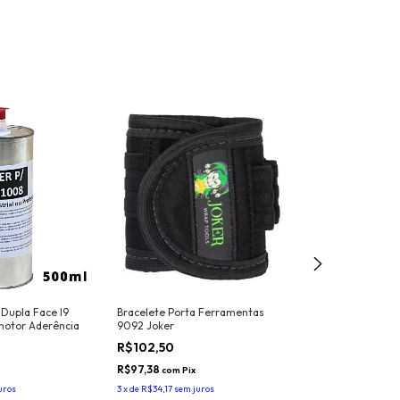
 Dupla Face I9
Bracelete Porta Ferramentas
Espátula Profiss
motor Aderência
9092 Joker
Aplicação de Ade
Largura 10cm Ma
R$102,50
R$26,25
3041 Cor: Branca
Resistente ao ca
R$97,38
R$24,94
com
Pix
com
Pix
uros
3
x
de
R$34,17
sem juros