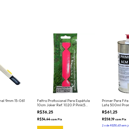
ional 9mm 15-061
Feltro Profissional Para Espátula
Primer Para Fita
10cm Joker Ref. 1020.P Pink(5
Lata 500ml Pro
Und)
R$36,25
R$61,25
R$34,44
R$58,19
com
Pix
com
Pix
2
x
de
R$30,63
sem j