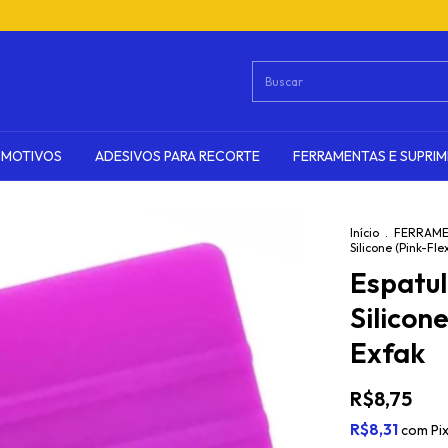
OMOTIVOS
ADESIVOS PARA RECORTE
FERRAMENTAS E SUPRI
Início
.
FERRAME
Silicone (Pink-Fl
Espatu
Silicon
Exfak
R$8,75
R$8,31
com
Pi