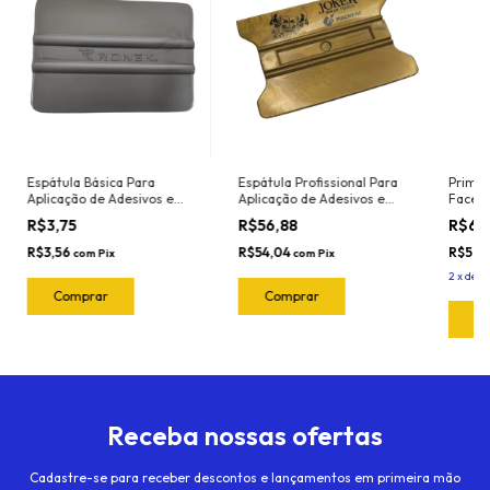
Espátula Básica Para
Espátula Profissional Para
Primer
Aplicação de Adesivos e
Aplicação de Adesivos e
Face I
Insulfilm Largura 10cm
Insulfilm Largura 11cm
Promot
R$3,75
R$56,88
R$61
Marca Ronek Ref. 3033P
Marca Joker Ref. 3072 Cor:
Cor: Prata (Nylon -
Dourada (Nylon -
R$3,56
R$54,04
R$58,
com
Pix
com
Pix
Resistente ao calor)
Resistente ao calor)
2
x
de
R
Receba nossas ofertas
Cadastre-se para receber descontos e lançamentos em primeira mão