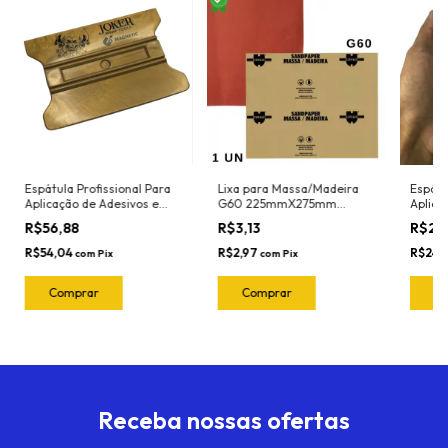
Espátula Profissional Para
Lixa para Massa/Madeira
Espátu
Aplicação de Adesivos e
G60 225mmX275mm
Aplica
Insulfilm Largura 11cm
Sandpaper
Insulf
R$56,88
R$3,13
R$26
Marca Joker Ref. 3072 Cor:
Marca 
Dourada (Nylon -
Branca
R$54,04
R$2,97
R$24,
com
Pix
com
Pix
Resistente ao calor)
ao calo
Receba nossas ofertas