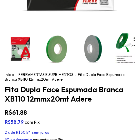
Início
.
FERRAMENTAS E SUPRIMENTOS
.
Fita Dupla Face Espumada
Branca XB110 12mmx20mt Adere
Fita Dupla Face Espumada Branca
XB110 12mmx20mt Adere
R$61,88
R$58,79
com
Pix
2
x de
R$30,94
sem juros
5% de desconto
pagando com Pix