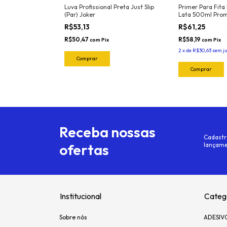
onal Para
Luva Profissional Preta Just Slip
Primer Para Fita
ivos e Insulfilm
(Par) Joker
Lata 500ml Prom
ca Joker Ref.
R$53,13
R$61,25
a (Nylon -
or )
R$50,47
R$58,19
com
Pix
com
Pix
2
x
de
R$30,63
sem j
Receba nossas
Cadastr
ofertas
lançame
Institucional
Categ
Sobre nós
ADESIV