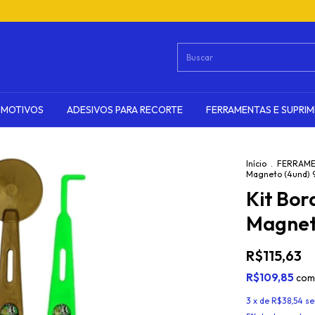
OMOTIVOS
ADESIVOS PARA RECORTE
FERRAMENTAS E SUPRI
Início
.
FERRAME
Magneto (4und) 9
Kit Bor
Magneto
R$115,63
R$109,85
com
3
x de
R$38,54
se