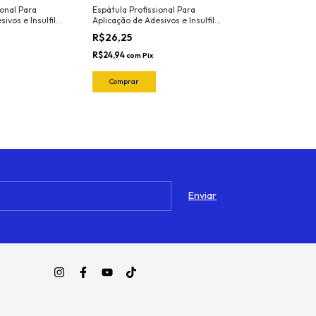
ional Para
Espátula Profissional Para
Lixa para Mass
sivos e Insulfilm
Aplicação de Adesivos e Insulfilm
225mmX275mm 
rca Joker Ref.
Largura 10cm Marca Joker Ref.
R$26,25
R$3,13
3041 Cor: Branca (Nylon -
Resistente ao calor)
R$24,94
R$2,97
com
Pix
com
Pix