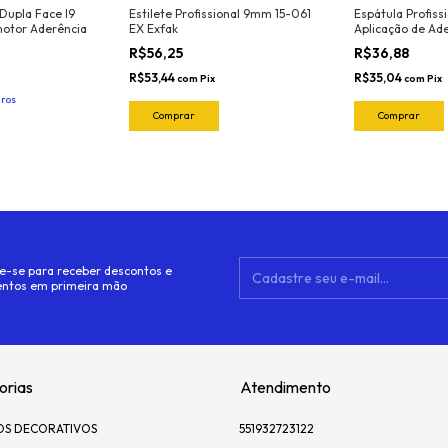
 Dupla Face I9
Estilete Profissional 9mm 15-061
Espátula Profiss
otor Aderência
EX Exfak
Aplicação de Ade
Largura 10cm Ma
R$56,25
R$36,88
8020 Cor: Roxo
R$53,44
R$35,04
com
Pix
com
Pix
uros
e-se para receber descontos e
ntos em primeira mão
orias
Atendimento
OS DECORATIVOS
551932723122