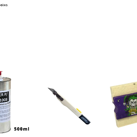
aixo.