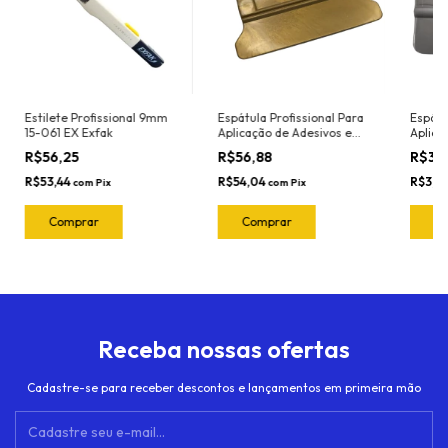
Estilete Profissional 9mm
Espátula Profissional Para
Espátu
15-061 EX Exfak
Aplicação de Adesivos e
Aplica
Insulfilm Largura 11cm
Insulf
R$56,25
R$56,88
R$3,
Marca Joker Ref. 3072 Cor:
Marca 
Dourada (Nylon -
Cor: P
R$53,44
R$54,04
R$3,5
com
Pix
com
Pix
Resistente ao calor)
Resist
Receba nossas ofertas
Cadastre-se para receber descontos e lançamentos em primeira mão