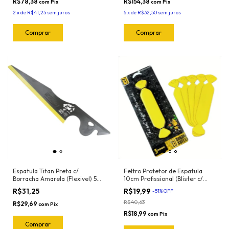
R$78,38
R$154,38
com
Pix
com
Pix
2
x
de
R$41,25
sem juros
5
x
de
R$32,50
sem juros
Espatula Titan Preta c/
Feltro Protetor de Espatula
Borracha Amarela (Flexivel) 50-
10cm Profissional (Blister c/
2044 Exfak
5und) Banana Buffer
R$31,25
R$19,99
-
51
%
OFF
R$40,63
R$29,69
com
Pix
R$18,99
com
Pix