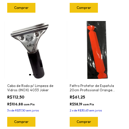
Cabo de Rodo p/ Limpeza de
Feltro Protetor de Espatula
Vidros (INOX) 4033 Joker
20cm Profissional Orange
(5und) 1024.O Joker
R$112,50
R$61,25
R$106,88
R$58,19
com
Pix
com
Pix
3
x
de
R$37,50
sem juros
2
x
de
R$30,63
sem juros