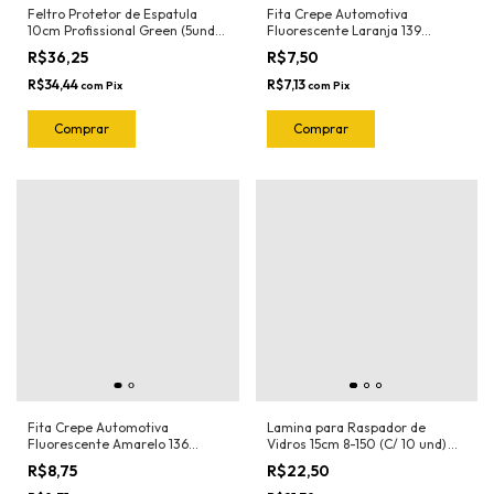
Feltro Protetor de Espatula
Fita Crepe Automotiva
10cm Profissional Green (5und)
Fluorescente Laranja 139
1020.G Joker
18mmX30mt Nastro
R$36,25
R$7,50
R$34,44
R$7,13
com
Pix
com
Pix
Fita Crepe Automotiva
Lamina para Raspador de
Fluorescente Amarelo 136
Vidros 15cm 8-150 (C/ 10 und)
18mmX30mt Nastro
Exfak (Para o Raspador 15-054
R$8,75
R$22,50
Exfak)