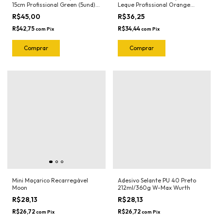
15cm Profissional Green (5und)
Leque Profissional Orange
1022.G Joker
(5und) 1023.O Joker
R$45,00
R$36,25
R$42,75
R$34,44
com
Pix
com
Pix
Mini Maçarico Recarregável
Adesivo Selante PU 40 Preto
Moon
212ml/360g W-Max Wurth
R$28,13
R$28,13
R$26,72
R$26,72
com
Pix
com
Pix