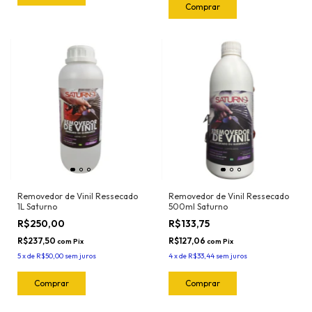
Removedor de Vinil Ressecado
Removedor de Vinil Ressecado
1L Saturno
500ml Saturno
R$250,00
R$133,75
R$237,50
R$127,06
com
Pix
com
Pix
5
x
de
R$50,00
sem juros
4
x
de
R$33,44
sem juros