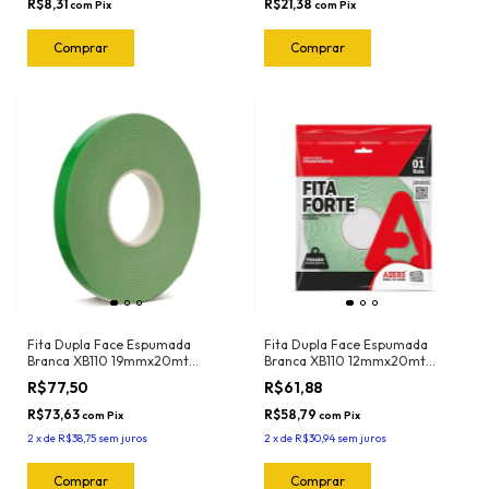
R$8,31
R$21,38
com
Pix
com
Pix
Fita Dupla Face Espumada
Fita Dupla Face Espumada
Branca XB110 19mmx20mt
Branca XB110 12mmx20mt
Adere
Adere
R$77,50
R$61,88
R$73,63
R$58,79
com
Pix
com
Pix
2
x
de
R$38,75
sem juros
2
x
de
R$30,94
sem juros