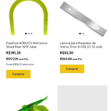
Espatula ACRILICO Retrovisor
Lamina para Raspador de
Wood Rear 9219 Joker
Vidros 10cm 8-052 (C/ 10 und)
Exfak (Para o Raspador 15-056
R$181,25
R$52,50
Exfak)
R$172,19
R$49,88
com
Pix
com
Pix
5
x
de
R$36,25
sem juros