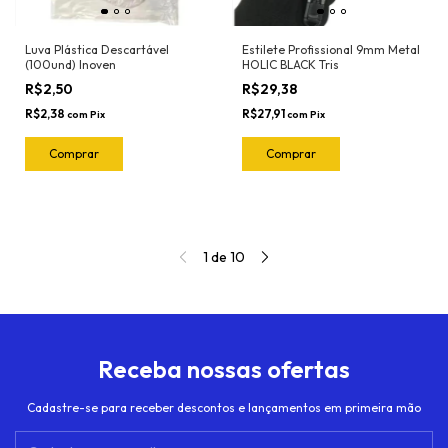
Luva Plástica Descartável
Estilete Profissional 9mm Metal
(100und) Inoven
HOLIC BLACK Tris
R$2,50
R$29,38
R$2,38
R$27,91
com
Pix
com
Pix
1
de
10
Receba nossas ofertas
Cadastre-se para receber descontos e lançamentos em primeira mão