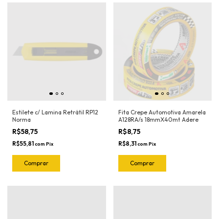
Estilete c/ Lamina Retrátil RP12
Fita Crepe Automotiva Amarela
Norma
A128RA/s 18mmX40mt Adere
R$58,75
R$8,75
R$55,81
R$8,31
com
Pix
com
Pix