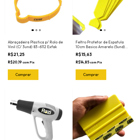
Abraçadeira Plastica p/ Rolo de
Feltro Protetor de Espatula
Vinil (C/ 3und) 83-6112 Exfak
10cm Basico Amarelo (5und)
1090 Ronek
R$21,25
R$15,63
R$20,19
R$14,85
com
Pix
com
Pix