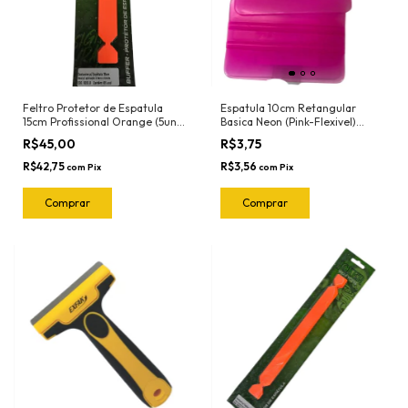
Feltro Protetor de Espatula
Espatula 10cm Retangular
15cm Profissional Orange (5und)
Basica Neon (Pink-Flexivel)
1022.O Joker
3030RN Ronek
R$45,00
R$3,75
R$42,75
R$3,56
com
Pix
com
Pix