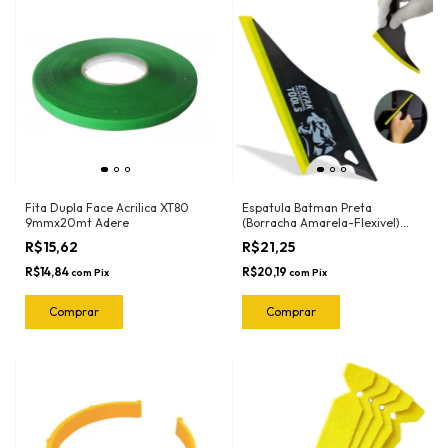
Fita Dupla Face Acrilica XT80
Espatula Batman Preta
9mmx20mt Adere
(Borracha Amarela-Flexivel)
50-2030 Exfak
R$15,62
R$21,25
R$14,84
R$20,19
com
Pix
com
Pix