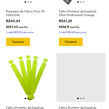
Raspador de Vidros 10cm 15-
Feltro Protetor de Espatula
056 Exfak
25cm Profissional Orange
(5und) 1025.O Joker
R$60,63
R$61,25
R$57,60
R$58,19
com
Pix
com
Pix
2
x
de
R$30,32
sem juros
2
x
de
R$30,63
sem juros
Feltro Protetor de Espatula
Feltro Protetor de Espatula