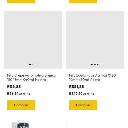
Fita Crepe Automotiva Branca
Fita Dupla Face Acrilica XT80
150 18mmX40mt Nastro
19mmx20mt Adere
R$6,88
R$51,88
R$6,54
R$49,29
com
Pix
com
Pix