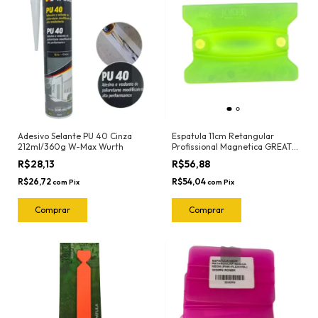
Adesivo Selante PU 40 Cinza
Espatula 11cm Retangular
212ml/360g W-Max Wurth
Profissional Magnetica GREAT
(Verde-Flexivel) 3112 Joker
R$28,13
R$56,88
R$26,72
R$54,04
com
Pix
com
Pix