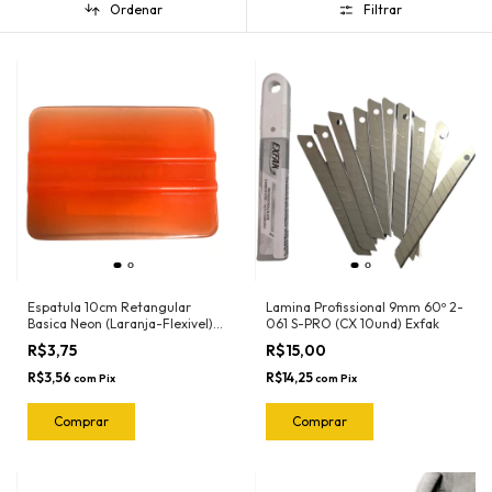
Ordenar
Filtrar
Espatula 10cm Retangular
Lamina Profissional 9mm 60º 2-
Basica Neon (Laranja-Flexivel)
061 S-PRO (CX 10und) Exfak
3030LN Ronek
R$3,75
R$15,00
R$3,56
R$14,25
com
Pix
com
Pix