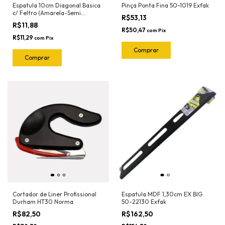
Espatula 10cm Diagonal Basica
Pinça Ponta Fina 50-1019 Exfak
c/ Feltro (Amarela-Semi
R$53,13
Flexivel) 50-2023 Exfak
R$11,88
R$50,47
com
Pix
R$11,29
com
Pix
Cortador de Liner Profissional
Espatula MDF 1,30cm EX BIG
Durham HT30 Norma
50-22130 Exfak
R$82,50
R$162,50