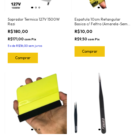
Soprador Termico 127V 1500W
Espatula 10cm Retangular
Razi
Basica c/ Feltro (Amarela-Semi
Flexivel) 50-2032 Exfak
R$180,00
R$10,00
R$171,00
R$9,50
com
Pix
com
Pix
5
x
de
R$36,00
sem juros