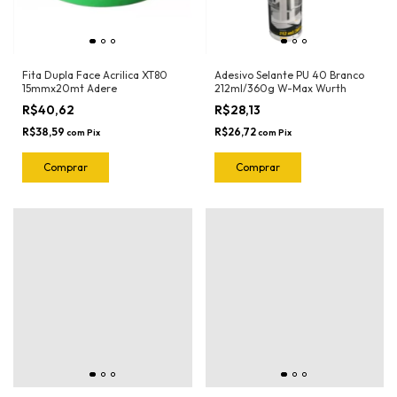
Fita Dupla Face Acrilica XT80
Adesivo Selante PU 40 Branco
15mmx20mt Adere
212ml/360g W-Max Wurth
R$40,62
R$28,13
R$38,59
R$26,72
com
Pix
com
Pix