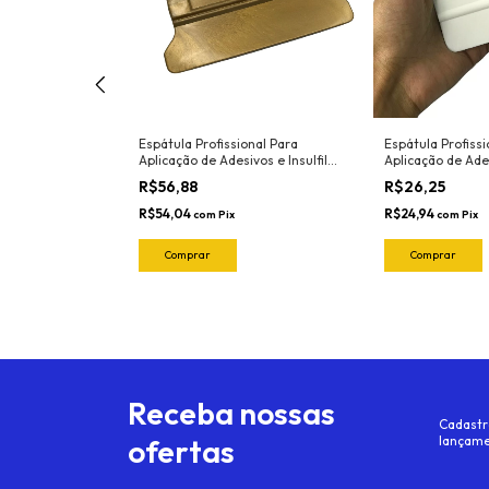
/Madeira G60
Espátula Profissional Para
Espátula Profissi
andpaper
Aplicação de Adesivos e Insulfilm
Aplicação de Ades
Largura 11cm Marca Joker Ref.
Largura 10cm Ma
R$56,88
R$26,25
3072 Cor: Dourada (Nylon -
3041 Cor: Branca
Resistente ao calor)
Resistente ao ca
R$54,04
R$24,94
com
Pix
com
Pix
Receba nossas
Cadastr
ofertas
lançame