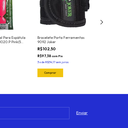
nal Para Espátula
Bracelete Porta Ferramentas
Estilete Profiss
1020.P Pink(5
9092 Joker
EX Exfak
R$102,50
R$56,25
R$97,38
R$53,44
com
Pix
com
Pix
3
x
de
R$34,17
sem juros