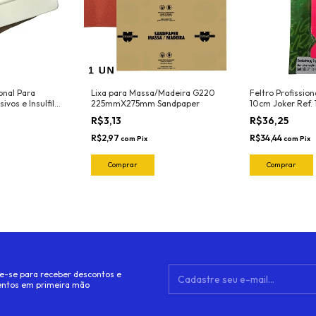
onal Para
Lixa para Massa/Madeira G220
Feltro Profissio
ivos e Insulfilm
225mmX275mm Sandpaper
10cm Joker Ref. 
rca Joker Ref.
Und)
R$3,13
R$36,25
 (Nylon -
lor)
R$2,97
R$34,44
com
Pix
com
Pix
e-se para receber descontos e
ntos em primeira mão