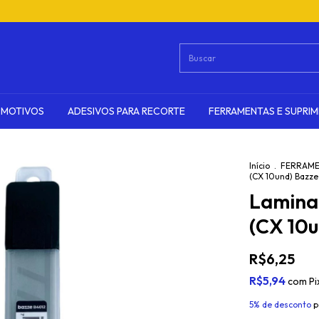
OMOTIVOS
ADESIVOS PARA RECORTE
FERRAMENTAS E SUPRI
Início
.
FERRAME
(CX 10und) Bazze
Lamina
(CX 10u
R$6,25
R$5,94
com
Pi
5% de desconto
p