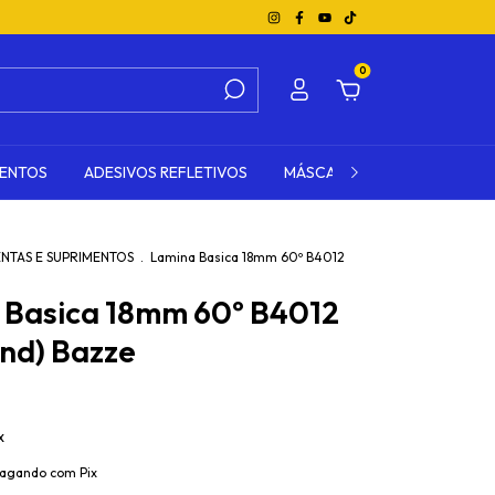
0
MENTOS
ADESIVOS REFLETIVOS
MÁSCARA DE TRANSFERÊNCI
NTAS E SUPRIMENTOS
.
Lamina Basica 18mm 60º B4012
 Basica 18mm 60º B4012
nd) Bazze
x
agando com Pix