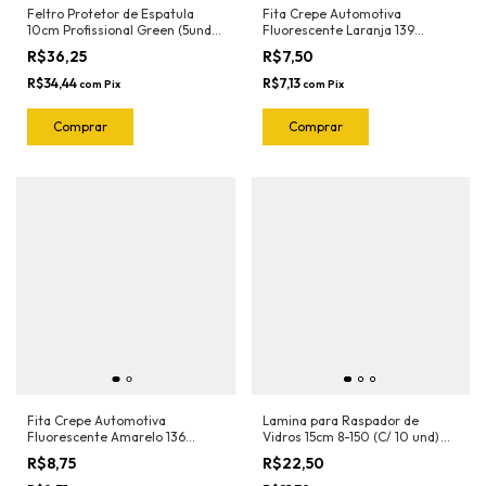
Feltro Protetor de Espatula
Fita Crepe Automotiva
10cm Profissional Green (5und)
Fluorescente Laranja 139
1020.G Joker
18mmX30mt Nastro
R$36,25
R$7,50
R$34,44
R$7,13
com
Pix
com
Pix
Fita Crepe Automotiva
Lamina para Raspador de
Fluorescente Amarelo 136
Vidros 15cm 8-150 (C/ 10 und)
18mmX30mt Nastro
Exfak (Para o Raspador 15-054
R$8,75
R$22,50
Exfak)