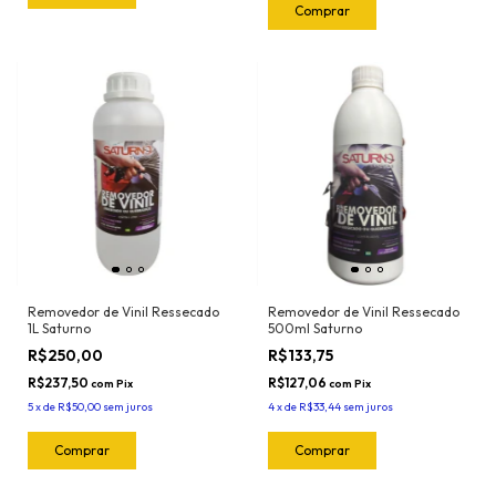
Removedor de Vinil Ressecado
Removedor de Vinil Ressecado
1L Saturno
500ml Saturno
R$250,00
R$133,75
R$237,50
R$127,06
com
Pix
com
Pix
5
x
de
R$50,00
sem juros
4
x
de
R$33,44
sem juros