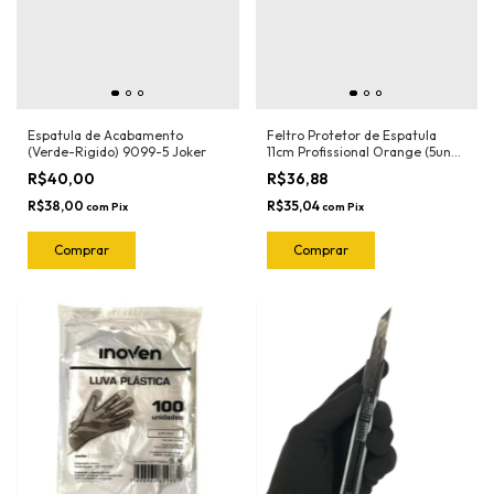
Espatula de Acabamento
Feltro Protetor de Espatula
(Verde-Rigido) 9099-5 Joker
11cm Profissional Orange (5und)
1018.O Joker
R$40,00
R$36,88
R$38,00
R$35,04
com
Pix
com
Pix