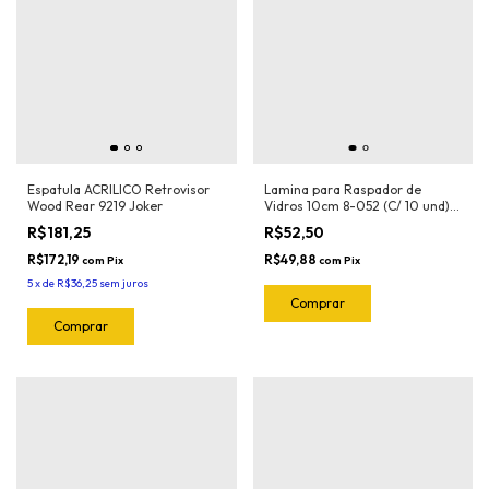
Espatula ACRILICO Retrovisor
Lamina para Raspador de
Wood Rear 9219 Joker
Vidros 10cm 8-052 (C/ 10 und)
Exfak (Para o Raspador 15-056
R$181,25
R$52,50
Exfak)
R$172,19
R$49,88
com
Pix
com
Pix
5
x
de
R$36,25
sem juros