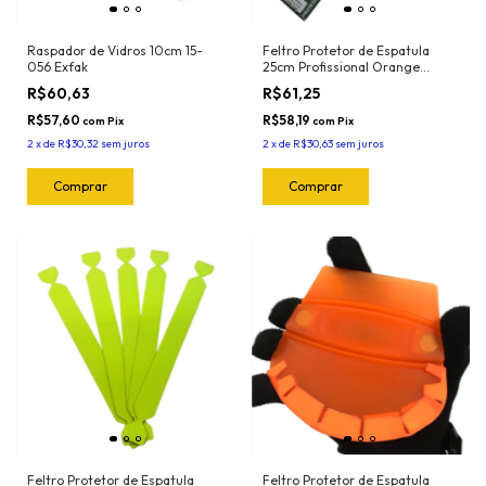
Raspador de Vidros 10cm 15-
Feltro Protetor de Espatula
056 Exfak
25cm Profissional Orange
(5und) 1025.O Joker
R$60,63
R$61,25
R$57,60
R$58,19
com
Pix
com
Pix
2
x
de
R$30,32
sem juros
2
x
de
R$30,63
sem juros
Feltro Protetor de Espatula
Feltro Protetor de Espatula