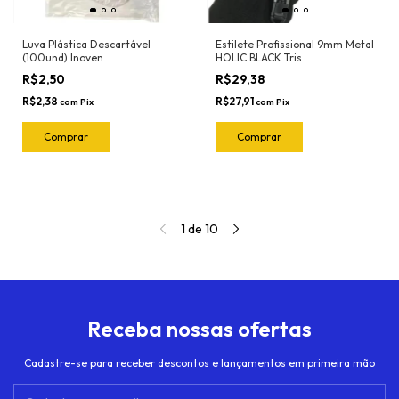
Luva Plástica Descartável
Estilete Profissional 9mm Metal
(100und) Inoven
HOLIC BLACK Tris
R$2,50
R$29,38
R$2,38
R$27,91
com
Pix
com
Pix
1
de
10
Receba nossas ofertas
Cadastre-se para receber descontos e lançamentos em primeira mão