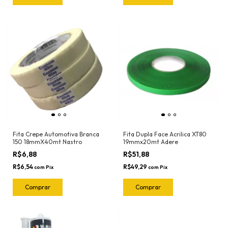
Fita Crepe Automotiva Branca
Fita Dupla Face Acrilica XT80
150 18mmX40mt Nastro
19mmx20mt Adere
R$6,88
R$51,88
R$6,54
R$49,29
com
Pix
com
Pix