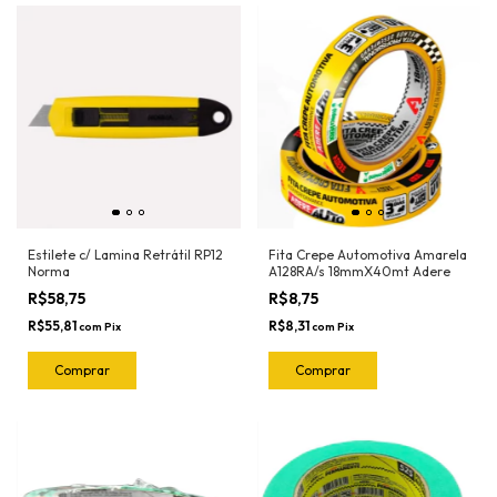
Estilete c/ Lamina Retrátil RP12
Fita Crepe Automotiva Amarela
Norma
A128RA/s 18mmX40mt Adere
R$58,75
R$8,75
R$55,81
R$8,31
com
Pix
com
Pix