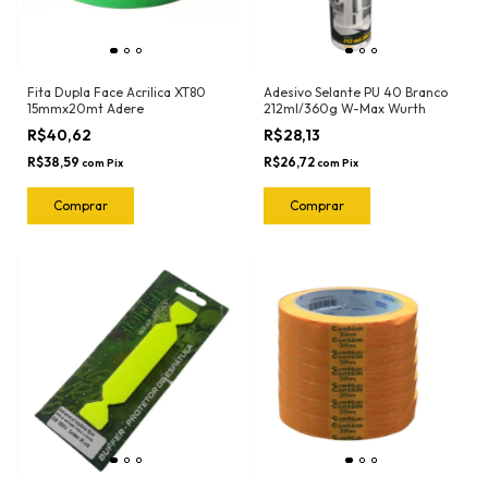
Fita Dupla Face Acrilica XT80
Adesivo Selante PU 40 Branco
15mmx20mt Adere
212ml/360g W-Max Wurth
R$40,62
R$28,13
R$38,59
R$26,72
com
Pix
com
Pix