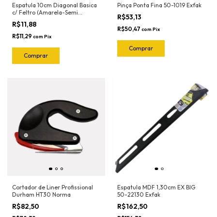
Espatula 10cm Diagonal Basica
Pinça Ponta Fina 50-1019 Exfak
c/ Feltro (Amarela-Semi
R$53,13
Flexivel) 50-2023 Exfak
R$11,88
R$50,47
com
Pix
R$11,29
com
Pix
Cortador de Liner Profissional
Espatula MDF 1,30cm EX BIG
Durham HT30 Norma
50-22130 Exfak
R$82,50
R$162,50