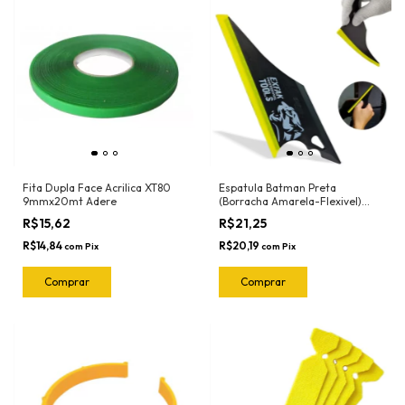
Fita Dupla Face Acrilica XT80
Espatula Batman Preta
9mmx20mt Adere
(Borracha Amarela-Flexivel)
50-2030 Exfak
R$15,62
R$21,25
R$14,84
R$20,19
com
Pix
com
Pix