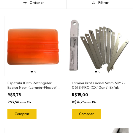
Ordenar
Filtrar
Espatula 10cm Retangular
Lamina Profissional 9mm 60º 2-
Basica Neon (Laranja-Flexivel)
061 S-PRO (CX 10und) Exfak
3030LN Ronek
R$3,75
R$15,00
R$3,56
R$14,25
com
Pix
com
Pix