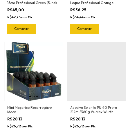
15cm Profissional Green (5und)
Leque Profissional Orange
1022.G Joker
(5und) 1023.O Joker
R$45,00
R$36,25
R$42,75
R$34,44
com
Pix
com
Pix
Mini Maçarico Recarregável
Adesivo Selante PU 40 Preto
Moon
212ml/360g W-Max Wurth
R$28,13
R$28,13
R$26,72
R$26,72
com
Pix
com
Pix