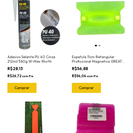
Adesivo Selante PU 40 Cinza
Espatula 11cm Retangular
212ml/360g W-Max Wurth
Profissional Magnetica GREAT
(Verde-Flexivel) 3112 Joker
R$28,13
R$56,88
R$26,72
R$54,04
com
Pix
com
Pix