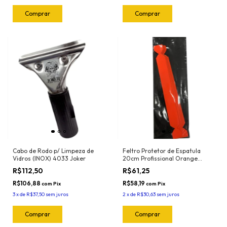
Cabo de Rodo p/ Limpeza de
Feltro Protetor de Espatula
Vidros (INOX) 4033 Joker
20cm Profissional Orange
(5und) 1024.O Joker
R$112,50
R$61,25
R$106,88
R$58,19
com
Pix
com
Pix
3
x
de
R$37,50
sem juros
2
x
de
R$30,63
sem juros