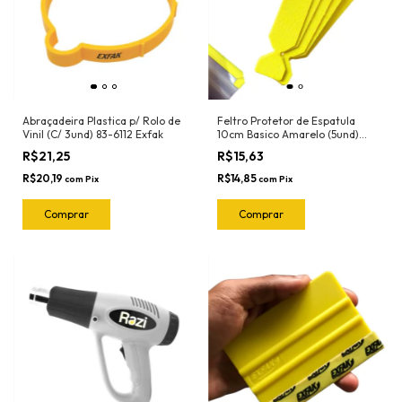
Abraçadeira Plastica p/ Rolo de
Feltro Protetor de Espatula
Vinil (C/ 3und) 83-6112 Exfak
10cm Basico Amarelo (5und)
1090 Ronek
R$21,25
R$15,63
R$20,19
R$14,85
com
Pix
com
Pix