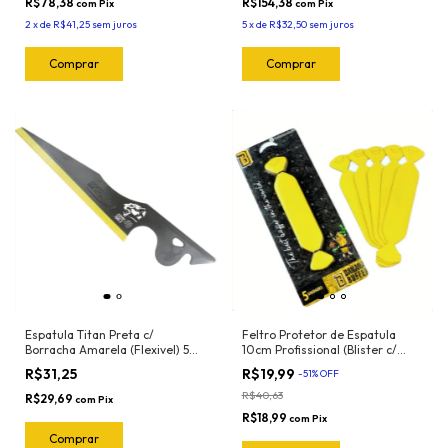
R$78,38
R$154,38
com
Pix
com
Pix
2
x
de
R$41,25
sem juros
5
x
de
R$32,50
sem juros
Espatula Titan Preta c/
Feltro Protetor de Espatula
Borracha Amarela (Flexivel) 50-
10cm Profissional (Blister c/
2044 Exfak
5und) Banana Buffer
R$31,25
R$19,99
-
51
%
OFF
R$40,63
R$29,69
com
Pix
R$18,99
com
Pix