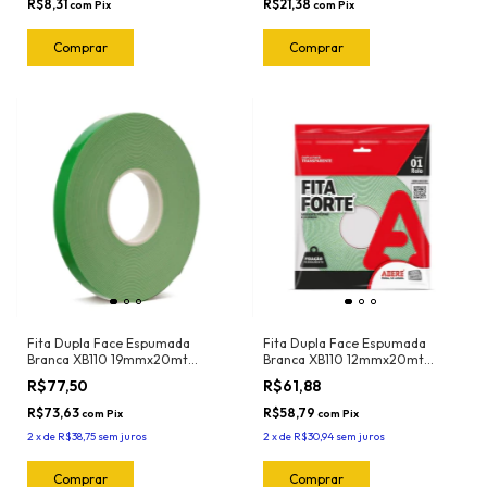
R$8,31
R$21,38
com
Pix
com
Pix
Fita Dupla Face Espumada
Fita Dupla Face Espumada
Branca XB110 19mmx20mt
Branca XB110 12mmx20mt
Adere
Adere
R$77,50
R$61,88
R$73,63
R$58,79
com
Pix
com
Pix
2
x
de
R$38,75
sem juros
2
x
de
R$30,94
sem juros