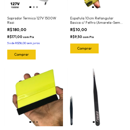
Soprador Termico 127V 1500W
Espatula 10cm Retangular
Razi
Basica c/ Feltro (Amarela-Semi
Flexivel) 50-2032 Exfak
R$180,00
R$10,00
R$171,00
R$9,50
com
Pix
com
Pix
5
x
de
R$36,00
sem juros