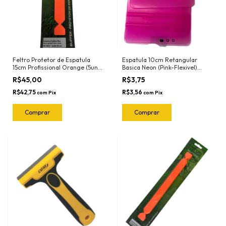
Feltro Protetor de Espatula
Espatula 10cm Retangular
15cm Profissional Orange (5und)
Basica Neon (Pink-Flexivel)
1022.O Joker
3030RN Ronek
R$45,00
R$3,75
R$42,75
R$3,56
com
Pix
com
Pix