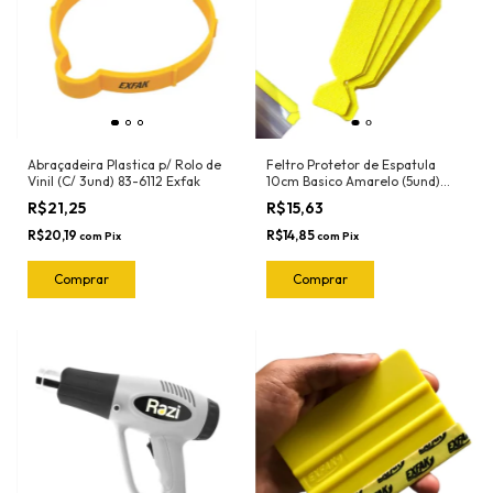
Abraçadeira Plastica p/ Rolo de
Feltro Protetor de Espatula
Vinil (C/ 3und) 83-6112 Exfak
10cm Basico Amarelo (5und)
1090 Ronek
R$21,25
R$15,63
R$20,19
R$14,85
com
Pix
com
Pix