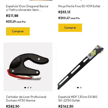
Espatula 10cm Diagonal Basica
Pinça Ponta Fina 50-1019 Exfak
c/ Feltro (Amarela-Semi
R$53,13
Flexivel) 50-2023 Exfak
R$11,88
R$50,47
com
Pix
R$11,29
com
Pix
Cortador de Liner Profissional
Espatula MDF 1,30cm EX BIG
Durham HT30 Norma
50-22130 Exfak
R$82,50
R$162,50