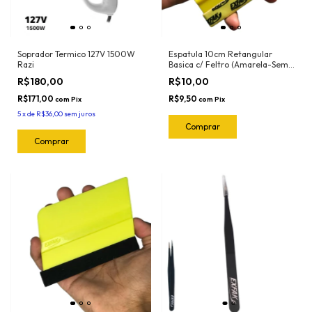
Soprador Termico 127V 1500W
Espatula 10cm Retangular
Razi
Basica c/ Feltro (Amarela-Semi
Flexivel) 50-2032 Exfak
R$180,00
R$10,00
R$171,00
R$9,50
com
Pix
com
Pix
5
x
de
R$36,00
sem juros