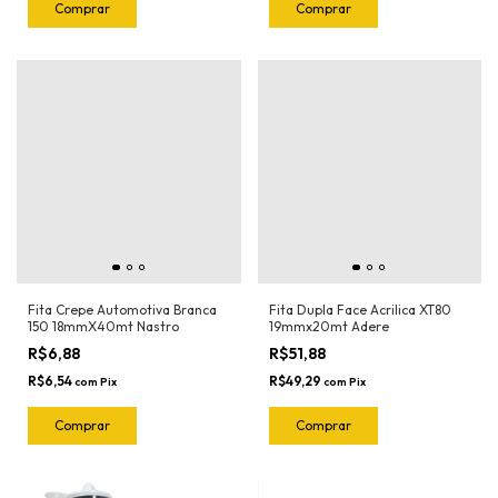
Fita Crepe Automotiva Branca
Fita Dupla Face Acrilica XT80
150 18mmX40mt Nastro
19mmx20mt Adere
R$6,88
R$51,88
R$6,54
R$49,29
com
Pix
com
Pix