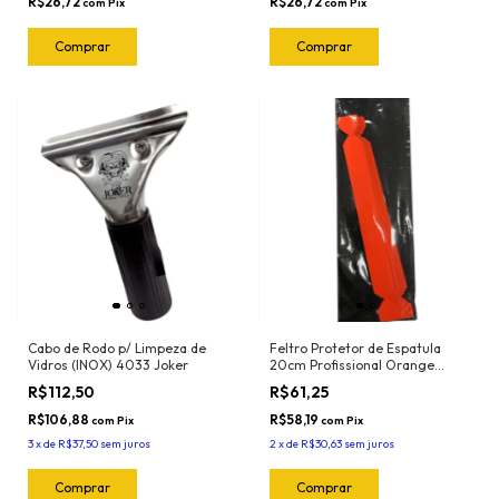
R$26,72
R$26,72
com
Pix
com
Pix
Cabo de Rodo p/ Limpeza de
Feltro Protetor de Espatula
Vidros (INOX) 4033 Joker
20cm Profissional Orange
(5und) 1024.O Joker
R$112,50
R$61,25
R$106,88
R$58,19
com
Pix
com
Pix
3
x
de
R$37,50
sem juros
2
x
de
R$30,63
sem juros