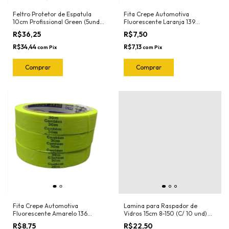
Feltro Protetor de Espatula
Fita Crepe Automotiva
10cm Profissional Green (5und)
Fluorescente Laranja 139
1020.G Joker
18mmX30mt Nastro
R$36,25
R$7,50
R$34,44
R$7,13
com
Pix
com
Pix
Fita Crepe Automotiva
Lamina para Raspador de
Fluorescente Amarelo 136
Vidros 15cm 8-150 (C/ 10 und)
18mmX30mt Nastro
Exfak (Para o Raspador 15-054
R$8,75
R$22,50
Exfak)