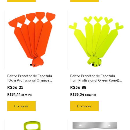
Feltro Protetor de Espatula
Feltro Protetor de Espatula
10cm Profissional Orange
11cm Profissional Green (5und)
(5und) 1020.O Joker
1018.G Joker
R$36,25
R$36,88
R$34,44
R$35,04
com
Pix
com
Pix