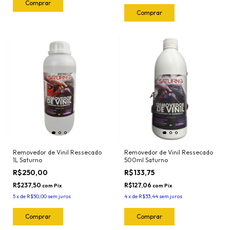
Removedor de Vinil Ressecado
Removedor de Vinil Ressecado
1L Saturno
500ml Saturno
R$250,00
R$133,75
R$237,50
R$127,06
com
Pix
com
Pix
5
x
de
R$50,00
sem juros
4
x
de
R$33,44
sem juros