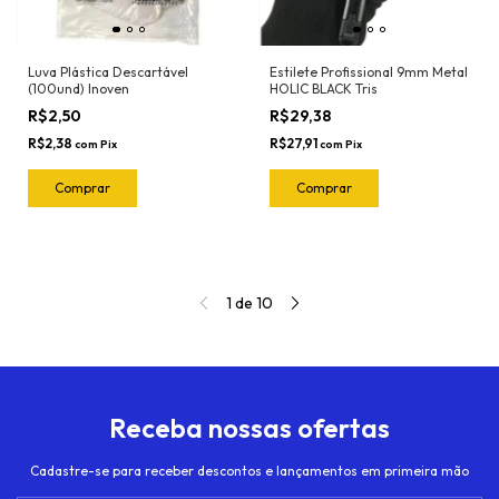
Luva Plástica Descartável
Estilete Profissional 9mm Metal
(100und) Inoven
HOLIC BLACK Tris
R$2,50
R$29,38
R$2,38
R$27,91
com
Pix
com
Pix
1
de
10
Receba nossas ofertas
Cadastre-se para receber descontos e lançamentos em primeira mão