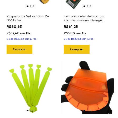
Raspador de Vidros 10cm 15-
Feltro Protetor de Espatula
056 Exfak
25cm Profissional Orange
(5und) 1025.O Joker
R$60,63
R$61,25
R$57,60
R$58,19
com
Pix
com
Pix
2
x
de
R$30,32
sem juros
2
x
de
R$30,63
sem juros