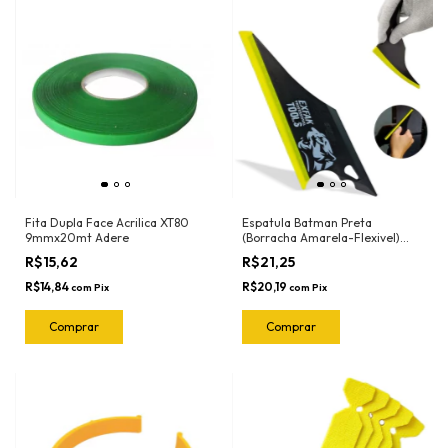
Fita Dupla Face Acrilica XT80
Espatula Batman Preta
9mmx20mt Adere
(Borracha Amarela-Flexivel)
50-2030 Exfak
R$15,62
R$21,25
R$14,84
R$20,19
com
Pix
com
Pix