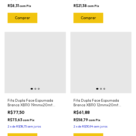
R$8,31
R$21,38
com
Pix
com
Pix
Fita Dupla Face Espumada
Fita Dupla Face Espumada
Branca XB110 19mmx20mt
Branca XB110 12mmx20mt
Adere
Adere
R$77,50
R$61,88
R$73,63
R$58,79
com
Pix
com
Pix
2
x
de
R$38,75
sem juros
2
x
de
R$30,94
sem juros