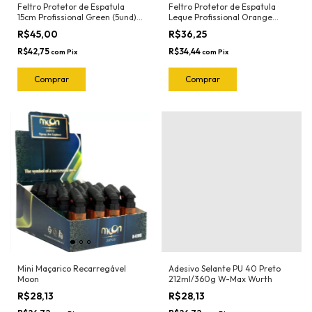
Feltro Protetor de Espatula
Feltro Protetor de Espatula
15cm Profissional Green (5und)
Leque Profissional Orange
1022.G Joker
(5und) 1023.O Joker
R$45,00
R$36,25
R$42,75
R$34,44
com
Pix
com
Pix
Mini Maçarico Recarregável
Adesivo Selante PU 40 Preto
Moon
212ml/360g W-Max Wurth
R$28,13
R$28,13