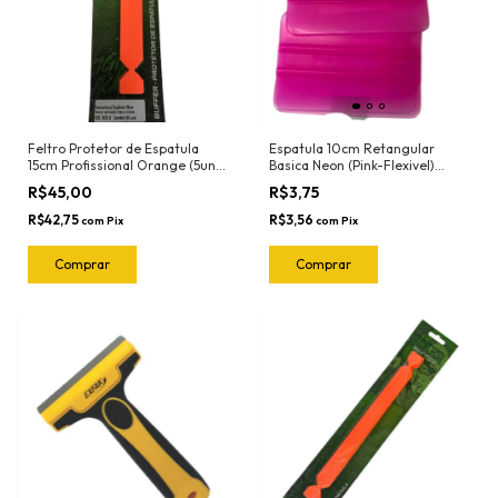
Feltro Protetor de Espatula
Espatula 10cm Retangular
15cm Profissional Orange (5und)
Basica Neon (Pink-Flexivel)
1022.O Joker
3030RN Ronek
R$45,00
R$3,75
R$42,75
R$3,56
com
Pix
com
Pix