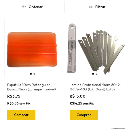
Ordenar
Filtrar
Espatula 10cm Retangular
Lamina Profissional 9mm 60º 2-
Basica Neon (Laranja-Flexivel)
061 S-PRO (CX 10und) Exfak
3030LN Ronek
R$3,75
R$15,00
R$3,56
R$14,25
com
Pix
com
Pix