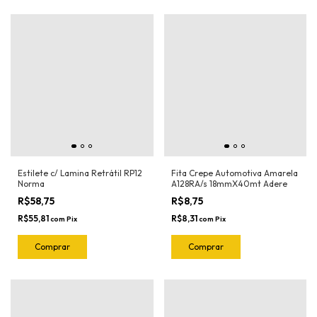
Estilete c/ Lamina Retrátil RP12
Fita Crepe Automotiva Amarela
Norma
A128RA/s 18mmX40mt Adere
R$58,75
R$8,75
R$55,81
R$8,31
com
Pix
com
Pix