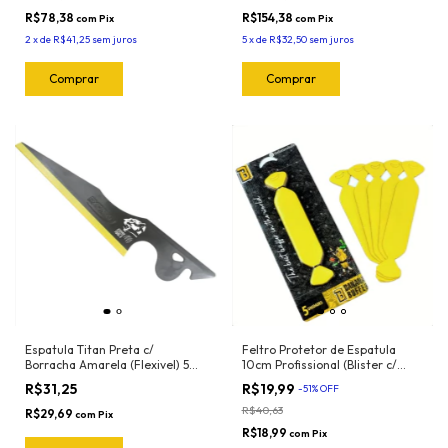
R$78,38
R$154,38
com
Pix
com
Pix
2
x
de
R$41,25
sem juros
5
x
de
R$32,50
sem juros
Espatula Titan Preta c/
Feltro Protetor de Espatula
Borracha Amarela (Flexivel) 50-
10cm Profissional (Blister c/
2044 Exfak
5und) Banana Buffer
R$31,25
R$19,99
-
51
%
OFF
R$40,63
R$29,69
com
Pix
R$18,99
com
Pix