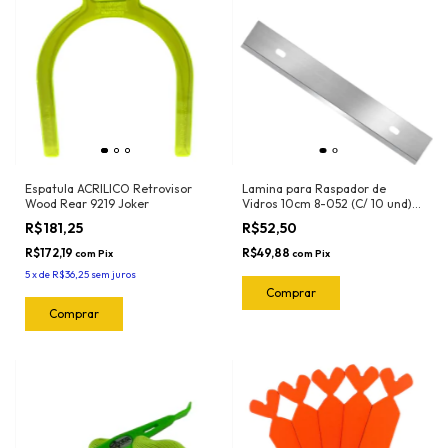
Espatula ACRILICO Retrovisor
Lamina para Raspador de
Wood Rear 9219 Joker
Vidros 10cm 8-052 (C/ 10 und)
Exfak (Para o Raspador 15-056
R$181,25
R$52,50
Exfak)
R$172,19
R$49,88
com
Pix
com
Pix
5
x
de
R$36,25
sem juros