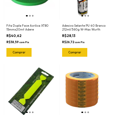
Fita Dupla Face Acrilica XT80
Adesivo Selante PU 40 Branco
15mmx20mt Adere
212ml/360g W-Max Wurth
R$40,62
R$28,13
R$38,59
R$26,72
com
Pix
com
Pix