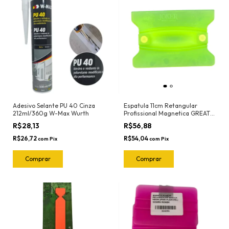
Adesivo Selante PU 40 Cinza
Espatula 11cm Retangular
212ml/360g W-Max Wurth
Profissional Magnetica GREAT
(Verde-Flexivel) 3112 Joker
R$28,13
R$56,88
R$26,72
R$54,04
com
Pix
com
Pix