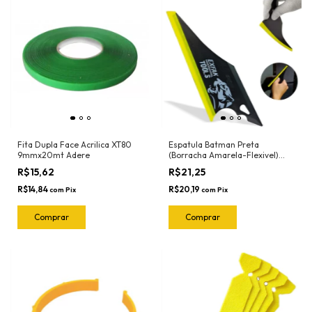
Fita Dupla Face Acrilica XT80
Espatula Batman Preta
9mmx20mt Adere
(Borracha Amarela-Flexivel)
50-2030 Exfak
R$15,62
R$21,25
R$14,84
R$20,19
com
Pix
com
Pix