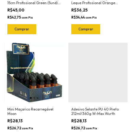
15cm Profissional Green (5und)
Leque Profissional Orange
1022.G Joker
(5und) 1023.O Joker
R$45,00
R$36,25
R$42,75
R$34,44
com
Pix
com
Pix
Mini Maçarico Recarregável
Adesivo Selante PU 40 Preto
Moon
212ml/360g W-Max Wurth
R$28,13
R$28,13
R$26,72
R$26,72
com
Pix
com
Pix