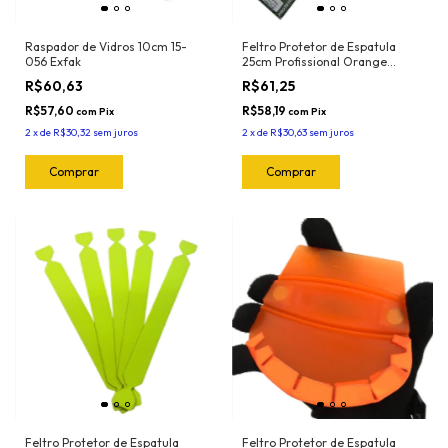
Raspador de Vidros 10cm 15-
Feltro Protetor de Espatula
056 Exfak
25cm Profissional Orange
(5und) 1025.O Joker
R$60,63
R$61,25
R$57,60
R$58,19
com
Pix
com
Pix
2
x
de
R$30,32
sem juros
2
x
de
R$30,63
sem juros
Feltro Protetor de Espatula
Feltro Protetor de Espatula