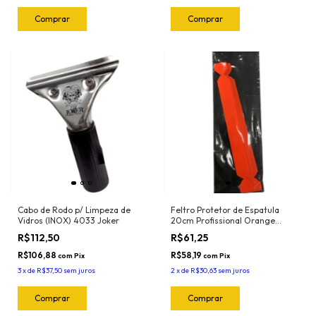
Cabo de Rodo p/ Limpeza de
Feltro Protetor de Espatula
Vidros (INOX) 4033 Joker
20cm Profissional Orange
(5und) 1024.O Joker
R$112,50
R$61,25
R$106,88
R$58,19
com
Pix
com
Pix
3
x
de
R$37,50
sem juros
2
x
de
R$30,63
sem juros