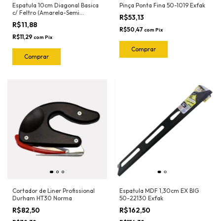
Espatula 10cm Diagonal Basica
Pinça Ponta Fina 50-1019 Exfak
c/ Feltro (Amarela-Semi
R$53,13
Flexivel) 50-2023 Exfak
R$11,88
R$50,47
com
Pix
R$11,29
com
Pix
Cortador de Liner Profissional
Espatula MDF 1,30cm EX BIG
Durham HT30 Norma
50-22130 Exfak
R$82,50
R$162,50