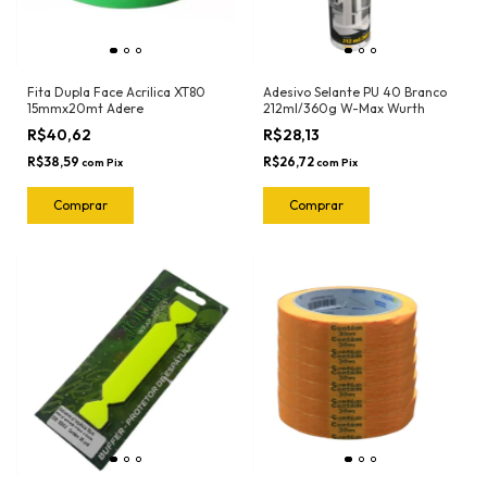
Fita Dupla Face Acrilica XT80
Adesivo Selante PU 40 Branco
15mmx20mt Adere
212ml/360g W-Max Wurth
R$40,62
R$28,13
R$38,59
R$26,72
com
Pix
com
Pix