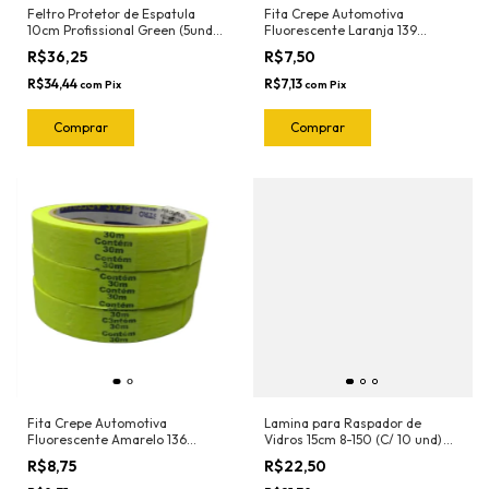
Feltro Protetor de Espatula
Fita Crepe Automotiva
10cm Profissional Green (5und)
Fluorescente Laranja 139
1020.G Joker
18mmX30mt Nastro
R$36,25
R$7,50
R$34,44
R$7,13
com
Pix
com
Pix
Fita Crepe Automotiva
Lamina para Raspador de
Fluorescente Amarelo 136
Vidros 15cm 8-150 (C/ 10 und)
18mmX30mt Nastro
Exfak (Para o Raspador 15-054
R$8,75
R$22,50
Exfak)