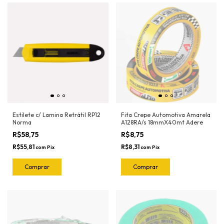
Estilete c/ Lamina Retrátil RP12
Fita Crepe Automotiva Amarela
Norma
A128RA/s 18mmX40mt Adere
R$58,75
R$8,75
R$55,81
R$8,31
com
Pix
com
Pix