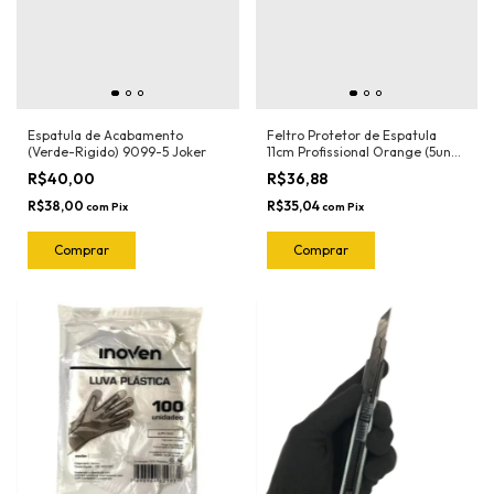
Espatula de Acabamento
Feltro Protetor de Espatula
(Verde-Rigido) 9099-5 Joker
11cm Profissional Orange (5und)
1018.O Joker
R$40,00
R$36,88
R$38,00
R$35,04
com
Pix
com
Pix