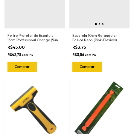
Feltro Protetor de Espatula
Espatula 10cm Retangular
15cm Profissional Orange (5und)
Basica Neon (Pink-Flexivel)
1022.O Joker
3030RN Ronek
R$45,00
R$3,75
R$42,75
R$3,56
com
Pix
com
Pix