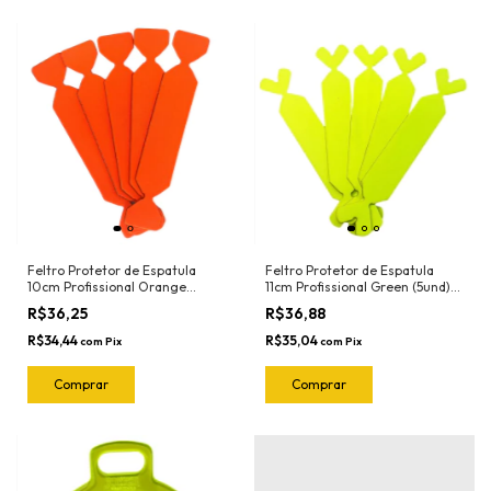
Feltro Protetor de Espatula
Feltro Protetor de Espatula
10cm Profissional Orange
11cm Profissional Green (5und)
(5und) 1020.O Joker
1018.G Joker
R$36,25
R$36,88
R$34,44
R$35,04
com
Pix
com
Pix