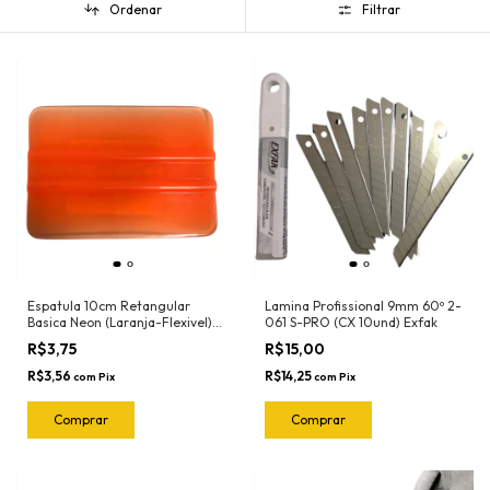
Ordenar
Filtrar
Espatula 10cm Retangular
Lamina Profissional 9mm 60º 2-
Basica Neon (Laranja-Flexivel)
061 S-PRO (CX 10und) Exfak
3030LN Ronek
R$3,75
R$15,00
R$3,56
R$14,25
com
Pix
com
Pix