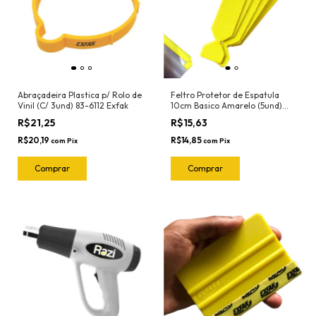
Abraçadeira Plastica p/ Rolo de
Feltro Protetor de Espatula
Vinil (C/ 3und) 83-6112 Exfak
10cm Basico Amarelo (5und)
1090 Ronek
R$21,25
R$15,63
R$20,19
R$14,85
com
Pix
com
Pix