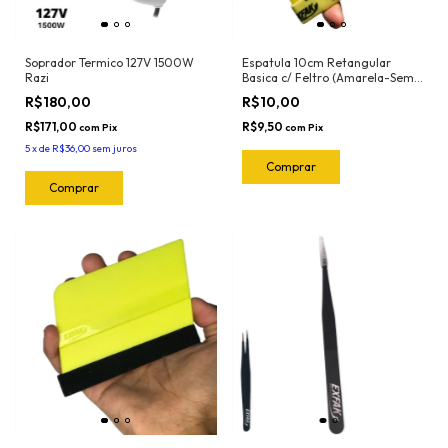
Soprador Termico 127V 1500W
Espatula 10cm Retangular
Razi
Basica c/ Feltro (Amarela-Semi
Flexivel) 50-2032 Exfak
R$180,00
R$10,00
R$171,00
R$9,50
com
Pix
com
Pix
5
x
de
R$36,00
sem juros