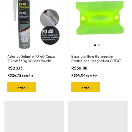
Adesivo Selante PU 40 Cinza
Espatula 11cm Retangular
212ml/360g W-Max Wurth
Profissional Magnetica GREAT
(Verde-Flexivel) 3112 Joker
R$28,13
R$56,88
R$26,72
R$54,04
com
Pix
com
Pix