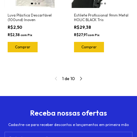
Luva Plástica Descartável
Estilete Profissional 9mm Metal
(100und) Inoven
HOLIC BLACK Tris
R$2,50
R$29,38
R$2,38
R$27,91
com
Pix
com
Pix
1
de
10
Receba nossas ofertas
Cadastre-se para receber descontos e lançamentos em primeira mão