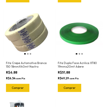
Fita Crepe Automotiva Branca
Fita Dupla Face Acrilica XT80
150 18mmX40mt Nastro
19mmx20mt Adere
R$6,88
R$51,88
R$6,54
R$49,29
com
Pix
com
Pix