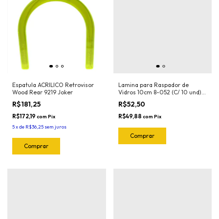
Espatula ACRILICO Retrovisor
Lamina para Raspador de
Wood Rear 9219 Joker
Vidros 10cm 8-052 (C/ 10 und)
Exfak (Para o Raspador 15-056
R$181,25
R$52,50
Exfak)
R$172,19
R$49,88
com
Pix
com
Pix
5
x
de
R$36,25
sem juros