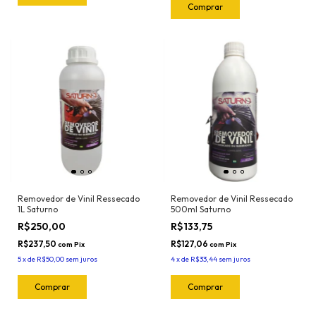
Removedor de Vinil Ressecado
Removedor de Vinil Ressecado
1L Saturno
500ml Saturno
R$250,00
R$133,75
R$237,50
R$127,06
com
Pix
com
Pix
5
x
de
R$50,00
sem juros
4
x
de
R$33,44
sem juros