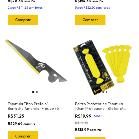
R$78,38
R$154,38
com
Pix
com
Pix
2
x
de
R$41,25
sem juros
5
x
de
R$32,50
sem juros
Espatula Titan Preta c/
Feltro Protetor de Espatula
Borracha Amarela (Flexivel) 50-
10cm Profissional (Blister c/
2044 Exfak
5und) Banana Buffer
R$31,25
R$19,99
-
51
%
OFF
R$40,63
R$29,69
com
Pix
R$18,99
com
Pix