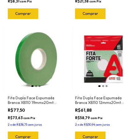
R$8,31
R$21,38
com
Pix
com
Pix
Fita Dupla Face Espumada
Fita Dupla Face Espumada
Branca XB110 19mmx20mt
Branca XB110 12mmx20mt
Adere
Adere
R$77,50
R$61,88
R$73,63
R$58,79
com
Pix
com
Pix
2
x
de
R$38,75
sem juros
2
x
de
R$30,94
sem juros