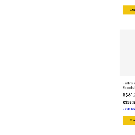
Feltro 
Espatu
Profis
R$61,
(5und) 
R$58,1
2
x
de
R$