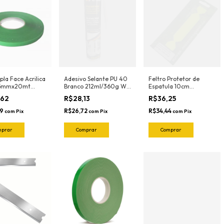
pla Face Acrilica
Adesivo Selante PU 40
Feltro Protetor de
15mmx20mt
Branco 212ml/360g W-
Espatula 10cm
Max Wurth
Profissional Green
,62
R$28,13
R$36,25
(5und) 1020.G Joker
59
R$26,72
R$34,44
com
Pix
com
Pix
com
Pix