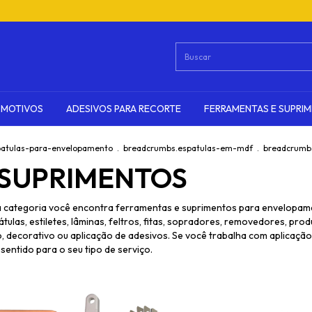
OMOTIVOS
ADESIVOS PARA RECORTE
FERRAMENTAS E SUPRI
patulas-para-envelopamento
.
breadcrumbs.espatulas-em-mdf
.
breadcrumb
 SUPRIMENTOS
a categoria você encontra ferramentas e suprimentos para envelopame
átulas, estiletes, lâminas, feltros, fitas, sopradores, removedores, pr
decorativo ou aplicação de adesivos. Se você trabalha com aplicação 
sentido para o seu tipo de serviço.