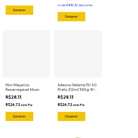
2
x
de
R$30,32
sem juros
Mini Maçarico
Adesivo Selante PU 40
Recarregável Moon
Preto 212ml/360g W-
Max Wurth
R$28,13
R$28,13
R$26,72
R$26,72
com
Pix
com
Pix