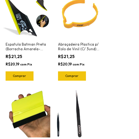
Espatula Batman Preta
Abraçadeira Plastica p/
(Borracha Amarela-
Rolo de Vinil (C/ 3und)
Flexivel) 50-2030
83-6112 Exfak
R$21,25
R$21,25
Exfak
R$20,19
R$20,19
com
Pix
com
Pix