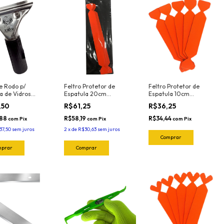
e Rodo p/
Feltro Protetor de
Feltro Protetor de
a de Vidros
Espatula 20cm
Espatula 10cm
 4033 Joker
Profissional Orange
Profissional Orange
,50
R$61,25
R$36,25
(5und) 1024.O Joker
(5und) 1020.O Joker
,88
R$58,19
R$34,44
com
Pix
com
Pix
com
Pix
37,50
sem juros
2
x
de
R$30,63
sem juros