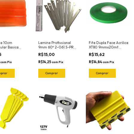
la 10cm
Lamina Profissional
Fita Dupla Face Acrilica
ular Basica
9mm 60º 2-061 S-PRO
XT80 9mmx20mt
aranja-Flexivel)
(CX 10und) Exfak
Adere
5
R$15,00
R$15,62
N Ronek
6
R$14,25
R$14,84
com
Pix
com
Pix
com
Pix