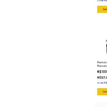
2
x
de
R$
Remove
Ressec
Saturn
R$133
R$127
4
x
de
R$