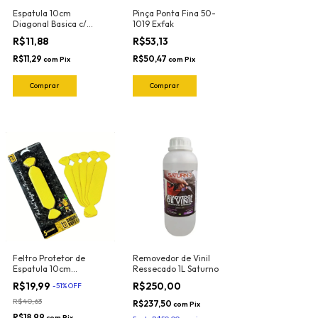
Espatula 10cm
Pinça Ponta Fina 50-
Diagonal Basica c/
1019 Exfak
Feltro (Amarela-Semi
R$11,88
R$53,13
Flexivel) 50-2023 Exfak
R$11,29
R$50,47
com
Pix
com
Pix
Feltro Protetor de
Removedor de Vinil
Espatula 10cm
Ressecado 1L Saturno
Profissional (Blister c/
R$19,99
R$250,00
-
51
%
OFF
5und) Banana Buffer
R$40,63
R$237,50
com
Pix
R$18,99
com
Pix