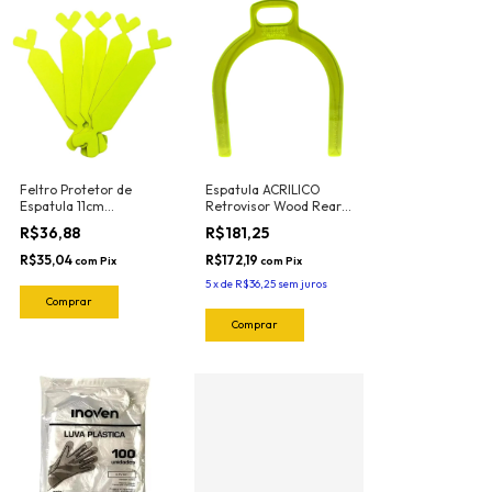
Feltro Protetor de
Espatula ACRILICO
Espatula 11cm
Retrovisor Wood Rear
Profissional Green
9219 Joker
R$36,88
R$181,25
(5und) 1018.G Joker
R$35,04
R$172,19
com
Pix
com
Pix
5
x
de
R$36,25
sem juros