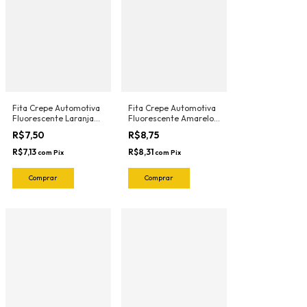
Fita Crepe Automotiva
Fita Crepe Automotiva
Fluorescente Laranja
Fluorescente Amarelo
139 18mmX30mt Nastro
136 18mmX30mt Nastro
R$7,50
R$8,75
R$7,13
R$8,31
com
Pix
com
Pix