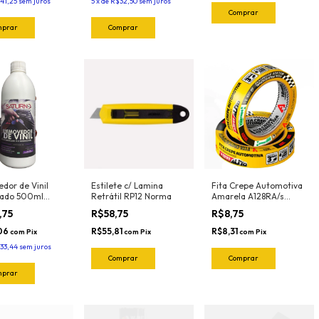
41,25
sem juros
5
x
de
R$32,50
sem juros
dor de Vinil
Estilete c/ Lamina
Fita Crepe Automotiva
ado 500ml
Retrátil RP12 Norma
Amarela A128RA/s
o
18mmX40mt Adere
,75
R$58,75
R$8,75
,06
R$55,81
R$8,31
com
Pix
com
Pix
com
Pix
33,44
sem juros