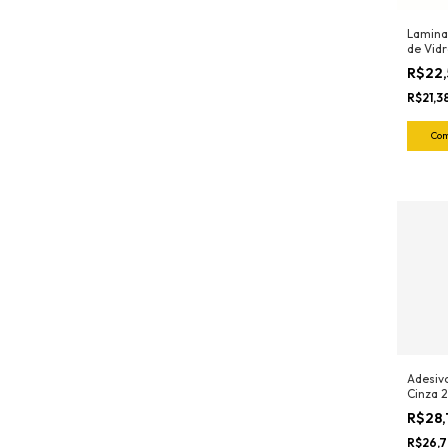
Lamina
de Vidr
(C/ 10 
R$22
o Rasp
Exfak)
R$21,3
Adesiv
Cinza 
Max Wu
R$28,
R$26,