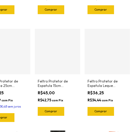
Protetor de
Feltro Protetor de
Feltro Protetor de
la 25cm
Espatula 15cm
Espatula Leque
sional Orange
Profissional Green
Profissional Orange
25
R$45,00
R$36,25
1025.O Joker
(5und) 1022.G Joker
(5und) 1023.O Joker
9
R$42,75
R$34,44
com
Pix
com
Pix
com
Pix
30,63
sem juros