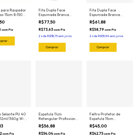
 para Raspador
Fita Dupla Face
Fita Dupla Face
os 15cm 8-150
Espumada Branca
Espumada Branca
und) Exfak (Para
XB110 19mmx20mt
XB110 12mmx20mt
,50
R$77,50
R$61,88
ador 15-054
Adere
Adere
8
R$73,63
R$58,79
com
Pix
com
Pix
com
Pix
2
x
de
R$38,75
sem juros
2
x
de
R$30,94
sem juros
o Selante PU 40
Espatula 11cm
Feltro Protetor de
212ml/360g W-
Retangular Profissional
Espatula 15cm
rth
Magnetica GREAT
Profissional Orange
13
R$56,88
R$45,00
(Verde-Flexivel) 3112
(5und) 1022.O Joker
Joker
72
R$54,04
R$42,75
com
Pix
com
Pix
com
Pix