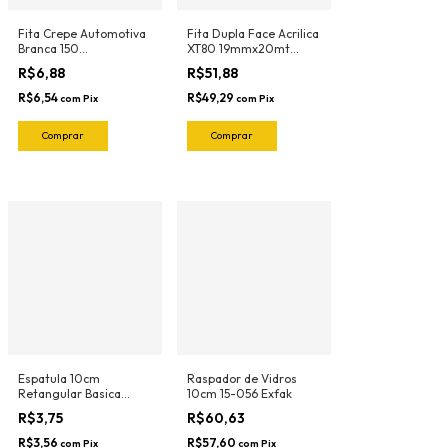
Fita Crepe Automotiva
Fita Dupla Face Acrilica
Branca 150
XT80 19mmx20mt
18mmX40mt Nastro
Adere
R$6,88
R$51,88
R$6,54
R$49,29
com
Pix
com
Pix
Espatula 10cm
Raspador de Vidros
Retangular Basica
10cm 15-056 Exfak
Neon (Pink-Flexivel)
R$3,75
R$60,63
3030RN Ronek
R$3,56
R$57,60
com
Pix
com
Pix