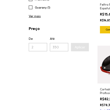
Feltro 
Guarany (1)
Espatu
Amarel
R$15,
Ronek
Ver mais
R$14,8
Preço
De
Até
Aplicar
Cortado
Profis
HT30 
R$82
R$78,