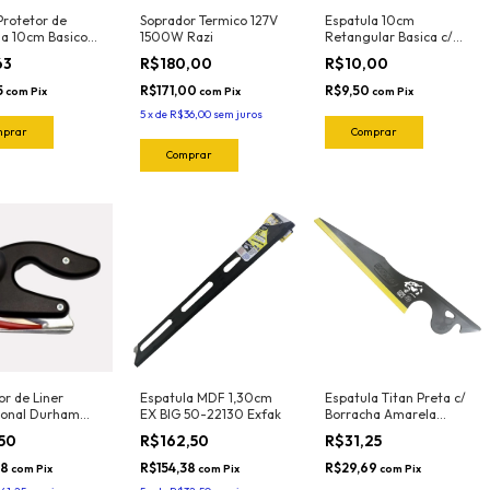
Protetor de
Soprador Termico 127V
Espatula 10cm
la 10cm Basico
1500W Razi
Retangular Basica c/
o (5und) 1090
Feltro (Amarela-Semi
63
R$180,00
R$10,00
Flexivel) 50-2032 Exfak
5
R$171,00
R$9,50
com
Pix
com
Pix
com
Pix
5
x
de
R$36,00
sem juros
r de Liner
Espatula MDF 1,30cm
Espatula Titan Preta c/
sional Durham
EX BIG 50-22130 Exfak
Borracha Amarela
Norma
(Flexivel) 50-2044
,50
R$162,50
R$31,25
Exfak
38
R$154,38
R$29,69
com
Pix
com
Pix
com
Pix