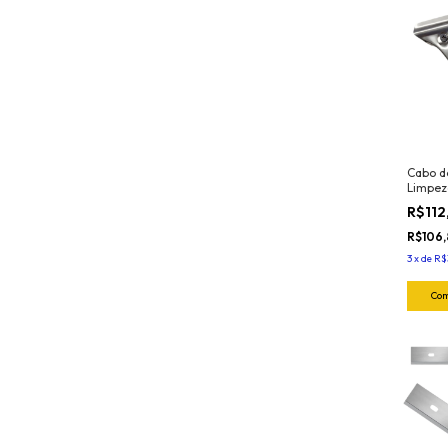
Cabo d
Limpez
(INOX)
R$112
R$106
3
x
de
R$