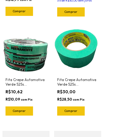
5
x
de
R$50,00
sem juros
Fita Crepe Automotiva
Fita Crepe Automotiva
Verde 525s
Verde 525s
18mmX40mt Adere
48mmX50mt Adere
R$10,62
R$30,00
R$10,09
R$28,50
com
Pix
com
Pix