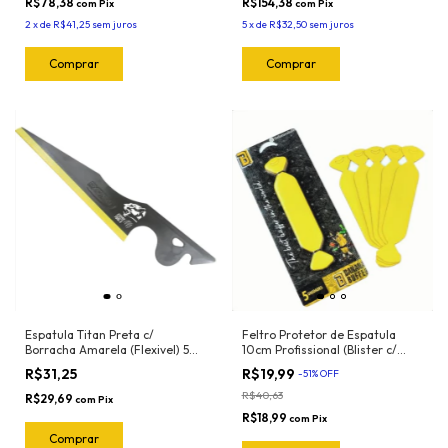
R$78,38
R$154,38
com
Pix
com
Pix
2
x
de
R$41,25
sem juros
5
x
de
R$32,50
sem juros
Espatula Titan Preta c/
Feltro Protetor de Espatula
Borracha Amarela (Flexivel) 50-
10cm Profissional (Blister c/
2044 Exfak
5und) Banana Buffer
R$31,25
R$19,99
-
51
%
OFF
R$40,63
R$29,69
com
Pix
R$18,99
com
Pix