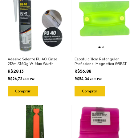
Adesivo Selante PU 40 Cinza
Espatula 11cm Retangular
212ml/360g W-Max Wurth
Profissional Magnetica GREAT
(Verde-Flexivel) 3112 Joker
R$28,13
R$56,88
R$26,72
R$54,04
com
Pix
com
Pix