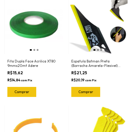
Fita Dupla Face Acrilica XT80
Espatula Batman Preta
9mmx20mt Adere
(Borracha Amarela-Flexivel)
50-2030 Exfak
R$15,62
R$21,25
R$14,84
R$20,19
com
Pix
com
Pix