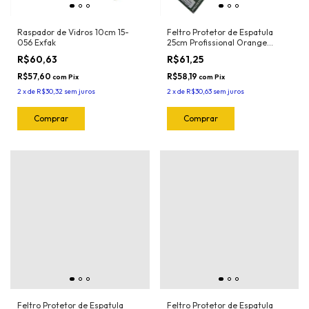
Raspador de Vidros 10cm 15-
Feltro Protetor de Espatula
056 Exfak
25cm Profissional Orange
(5und) 1025.O Joker
R$60,63
R$61,25
R$57,60
R$58,19
com
Pix
com
Pix
2
x
de
R$30,32
sem juros
2
x
de
R$30,63
sem juros
Feltro Protetor de Espatula
Feltro Protetor de Espatula