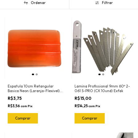
Ordenar
Filtrar
Espatula 10cm Retangular
Lamina Profissional 9mm 60º 2-
Basica Neon (Laranja-Flexivel)
061 S-PRO (CX 10und) Exfak
3030LN Ronek
R$3,75
R$15,00
R$3,56
R$14,25
com
Pix
com
Pix