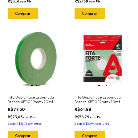
R$8,31
R$21,38
com
Pix
com
Pix
Fita Dupla Face Espumada
Fita Dupla Face Espumada
Branca XB110 19mmx20mt
Branca XB110 12mmx20mt
Adere
Adere
R$77,50
R$61,88
R$73,63
R$58,79
com
Pix
com
Pix
2
x
de
R$38,75
sem juros
2
x
de
R$30,94
sem juros