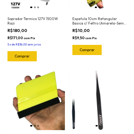
Soprador Termico 127V 1500W
Espatula 10cm Retangular
Razi
Basica c/ Feltro (Amarela-Semi
Flexivel) 50-2032 Exfak
R$180,00
R$10,00
R$171,00
R$9,50
com
Pix
com
Pix
5
x
de
R$36,00
sem juros