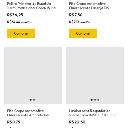
Feltro Protetor de Espatula
Fita Crepe Automotiva
10cm Profissional Green (5und)
Fluorescente Laranja 139
1020.G Joker
18mmX30mt Nastro
R$36,25
R$7,50
R$34,44
R$7,13
com
Pix
com
Pix
Fita Crepe Automotiva
Lamina para Raspador de
Fluorescente Amarelo 136
Vidros 15cm 8-150 (C/ 10 und)
18mmX30mt Nastro
Exfak (Para o Raspador 15-054
R$8,75
R$22,50
Exfak)