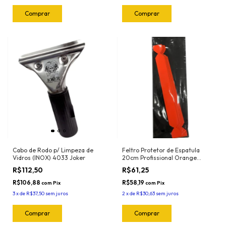
Cabo de Rodo p/ Limpeza de
Feltro Protetor de Espatula
Vidros (INOX) 4033 Joker
20cm Profissional Orange
(5und) 1024.O Joker
R$112,50
R$61,25
R$106,88
R$58,19
com
Pix
com
Pix
3
x
de
R$37,50
sem juros
2
x
de
R$30,63
sem juros