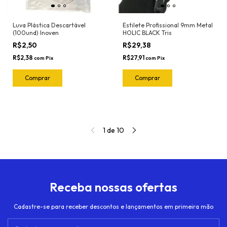
Luva Plástica Descartável
Estilete Profissional 9mm Metal
(100und) Inoven
HOLIC BLACK Tris
R$2,50
R$29,38
R$2,38
R$27,91
com
Pix
com
Pix
1
de
10
Receba nossas ofertas
Cadastre-se para receber descontos e lançamentos em primeira mão