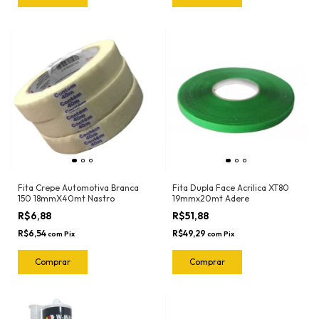
Fita Crepe Automotiva Branca
Fita Dupla Face Acrilica XT80
150 18mmX40mt Nastro
19mmx20mt Adere
R$6,88
R$51,88
R$6,54
R$49,29
com
Pix
com
Pix