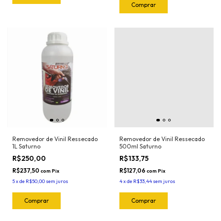
Removedor de Vinil Ressecado
Removedor de Vinil Ressecado
1L Saturno
500ml Saturno
R$250,00
R$133,75
R$237,50
R$127,06
com
Pix
com
Pix
5
x
de
R$50,00
sem juros
4
x
de
R$33,44
sem juros