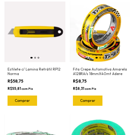
Estilete c/ Lamina Retrátil RP12
Fita Crepe Automotiva Amarela
Norma
A128RA/s 18mmX40mt Adere
R$58,75
R$8,75
R$55,81
R$8,31
com
Pix
com
Pix