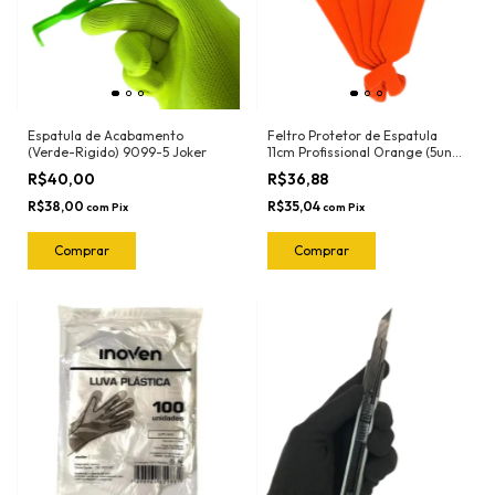
Espatula de Acabamento
Feltro Protetor de Espatula
(Verde-Rigido) 9099-5 Joker
11cm Profissional Orange (5und)
1018.O Joker
R$40,00
R$36,88
R$38,00
R$35,04
com
Pix
com
Pix