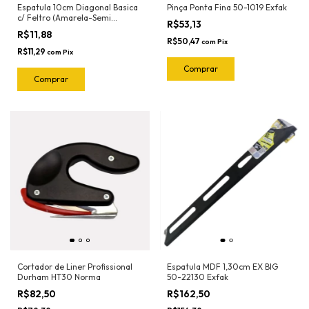
Espatula 10cm Diagonal Basica
Pinça Ponta Fina 50-1019 Exfak
c/ Feltro (Amarela-Semi
R$53,13
Flexivel) 50-2023 Exfak
R$11,88
R$50,47
com
Pix
R$11,29
com
Pix
Cortador de Liner Profissional
Espatula MDF 1,30cm EX BIG
Durham HT30 Norma
50-22130 Exfak
R$82,50
R$162,50