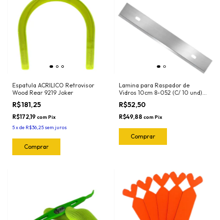
Espatula ACRILICO Retrovisor
Lamina para Raspador de
Wood Rear 9219 Joker
Vidros 10cm 8-052 (C/ 10 und)
Exfak (Para o Raspador 15-056
R$181,25
R$52,50
Exfak)
R$172,19
R$49,88
com
Pix
com
Pix
5
x
de
R$36,25
sem juros