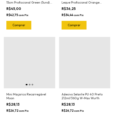
15cm Profissional Green (5und)
Leque Profissional Orange
1022.G Joker
(5und) 1023.O Joker
R$45,00
R$36,25
R$42,75
R$34,44
com
Pix
com
Pix
Mini Maçarico Recarregável
Adesivo Selante PU 40 Preto
Moon
212ml/360g W-Max Wurth
R$28,13
R$28,13
R$26,72
R$26,72
com
Pix
com
Pix