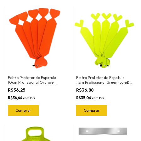
Feltro Protetor de Espatula
Feltro Protetor de Espatula
10cm Profissional Orange
11cm Profissional Green (5und)
(5und) 1020.O Joker
1018.G Joker
R$36,25
R$36,88
R$34,44
R$35,04
com
Pix
com
Pix