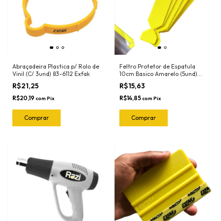
Abraçadeira Plastica p/ Rolo de
Feltro Protetor de Espatula
Vinil (C/ 3und) 83-6112 Exfak
10cm Basico Amarelo (5und)
1090 Ronek
R$21,25
R$15,63
R$20,19
R$14,85
com
Pix
com
Pix