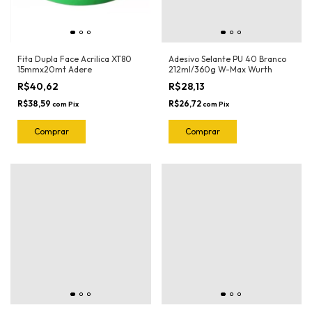
Fita Dupla Face Acrilica XT80
Adesivo Selante PU 40 Branco
15mmx20mt Adere
212ml/360g W-Max Wurth
R$40,62
R$28,13
R$38,59
R$26,72
com
Pix
com
Pix