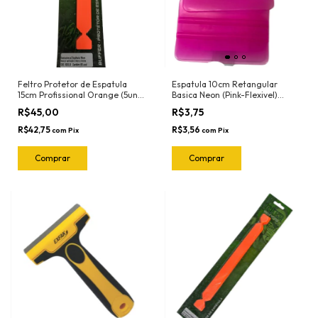
Feltro Protetor de Espatula
Espatula 10cm Retangular
15cm Profissional Orange (5und)
Basica Neon (Pink-Flexivel)
1022.O Joker
3030RN Ronek
R$45,00
R$3,75
R$42,75
R$3,56
com
Pix
com
Pix