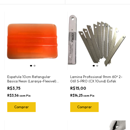
Espatula 10cm Retangular
Lamina Profissional 9mm 60º 2-
Basica Neon (Laranja-Flexivel)
061 S-PRO (CX 10und) Exfak
3030LN Ronek
R$3,75
R$15,00
R$3,56
R$14,25
com
Pix
com
Pix