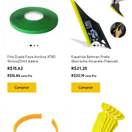
Fita Dupla Face Acrilica XT80
Espatula Batman Preta
9mmx20mt Adere
(Borracha Amarela-Flexivel)
50-2030 Exfak
R$15,62
R$21,25
R$14,84
R$20,19
com
Pix
com
Pix