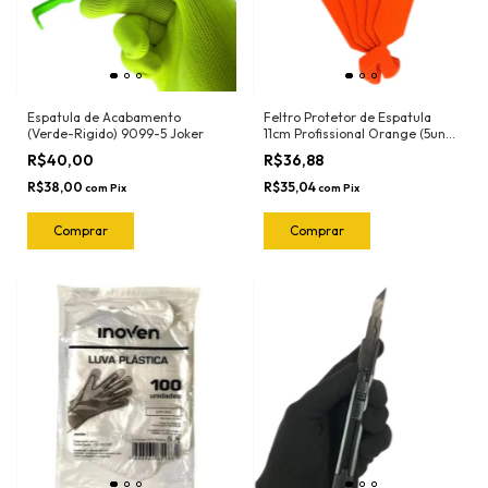
Espatula de Acabamento
Feltro Protetor de Espatula
(Verde-Rigido) 9099-5 Joker
11cm Profissional Orange (5und)
1018.O Joker
R$40,00
R$36,88
R$38,00
R$35,04
com
Pix
com
Pix