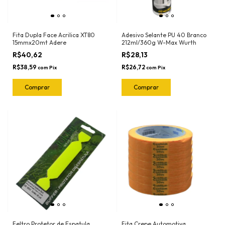
Fita Dupla Face Acrilica XT80
Adesivo Selante PU 40 Branco
15mmx20mt Adere
212ml/360g W-Max Wurth
R$40,62
R$28,13
R$38,59
R$26,72
com
Pix
com
Pix
Feltro Protetor de Espatula
Fita Crepe Automotiva