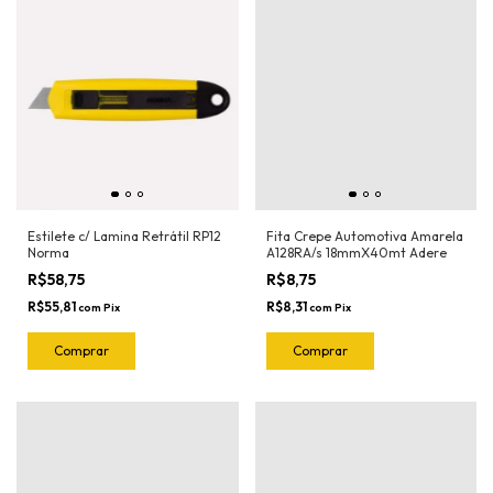
Estilete c/ Lamina Retrátil RP12
Fita Crepe Automotiva Amarela
Norma
A128RA/s 18mmX40mt Adere
R$58,75
R$8,75
R$55,81
R$8,31
com
Pix
com
Pix