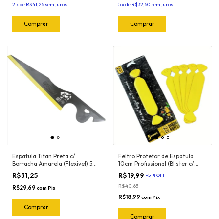
2
x
de
R$41,25
sem juros
5
x
de
R$32,50
sem juros
Espatula Titan Preta c/
Feltro Protetor de Espatula
Borracha Amarela (Flexivel) 50-
10cm Profissional (Blister c/
2044 Exfak
5und) Banana Buffer
R$31,25
R$19,99
-
51
%
OFF
R$40,63
R$29,69
com
Pix
R$18,99
com
Pix