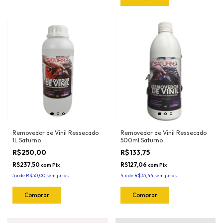
Removedor de Vinil Ressecado
Removedor de Vinil Ressecado
1L Saturno
500ml Saturno
R$250,00
R$133,75
R$237,50
R$127,06
com
Pix
com
Pix
5
x
de
R$50,00
sem juros
4
x
de
R$33,44
sem juros