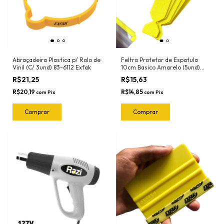
Abraçadeira Plastica p/ Rolo de
Feltro Protetor de Espatula
Vinil (C/ 3und) 83-6112 Exfak
10cm Basico Amarelo (5und)
1090 Ronek
R$21,25
R$15,63
R$20,19
R$14,85
com
Pix
com
Pix