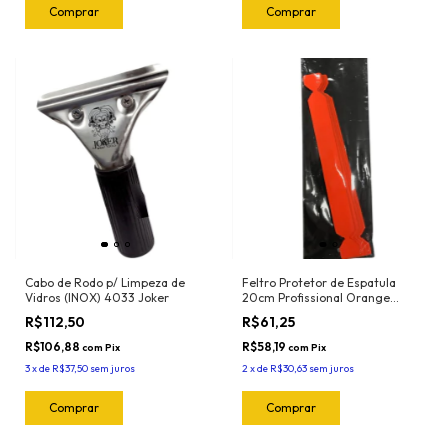
Cabo de Rodo p/ Limpeza de
Feltro Protetor de Espatula
Vidros (INOX) 4033 Joker
20cm Profissional Orange
(5und) 1024.O Joker
R$112,50
R$61,25
R$106,88
R$58,19
com
Pix
com
Pix
3
x
de
R$37,50
sem juros
2
x
de
R$30,63
sem juros