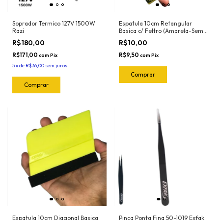
Soprador Termico 127V 1500W
Espatula 10cm Retangular
Razi
Basica c/ Feltro (Amarela-Semi
Flexivel) 50-2032 Exfak
R$180,00
R$10,00
R$171,00
R$9,50
com
Pix
com
Pix
5
x
de
R$36,00
sem juros
Espatula 10cm Diagonal Basica
Pinça Ponta Fina 50-1019 Exfak