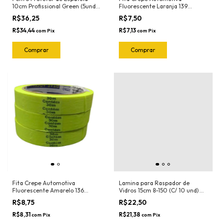
10cm Profissional Green (5und)
Fluorescente Laranja 139
1020.G Joker
18mmX30mt Nastro
R$36,25
R$7,50
R$34,44
R$7,13
com
Pix
com
Pix
Fita Crepe Automotiva
Lamina para Raspador de
Fluorescente Amarelo 136
Vidros 15cm 8-150 (C/ 10 und)
18mmX30mt Nastro
Exfak (Para o Raspador 15-054
R$8,75
R$22,50
Exfak)
R$8,31
R$21,38
com
Pix
com
Pix