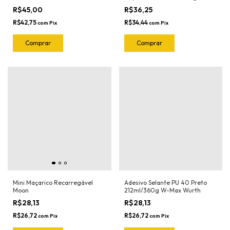
1022.G Joker
(5und) 1023.O Joker
R$45,00
R$36,25
R$42,75
R$34,44
com
Pix
com
Pix
Mini Maçarico Recarregável
Adesivo Selante PU 40 Preto
Moon
212ml/360g W-Max Wurth
R$28,13
R$28,13
R$26,72
R$26,72
com
Pix
com
Pix