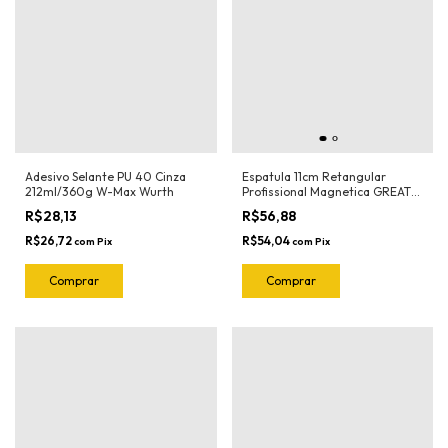
Adesivo Selante PU 40 Cinza
Espatula 11cm Retangular
212ml/360g W-Max Wurth
Profissional Magnetica GREAT
(Verde-Flexivel) 3112 Joker
R$28,13
R$56,88
R$26,72
R$54,04
com
Pix
com
Pix