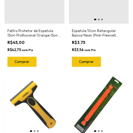
Feltro Protetor de Espatula
Espatula 10cm Retangular
15cm Profissional Orange (5und)
Basica Neon (Pink-Flexivel)
1022.O Joker
3030RN Ronek
R$45,00
R$3,75
R$42,75
R$3,56
com
Pix
com
Pix