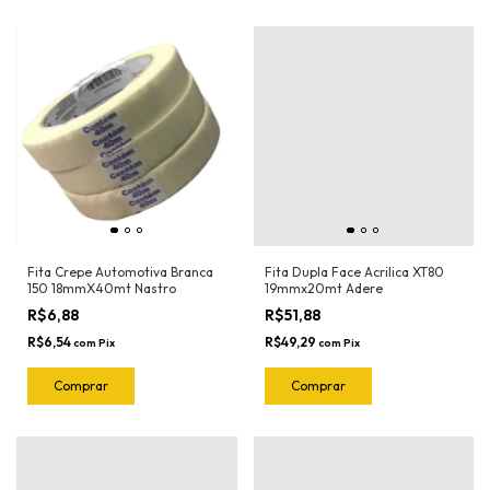
Fita Crepe Automotiva Branca
Fita Dupla Face Acrilica XT80
150 18mmX40mt Nastro
19mmx20mt Adere
R$6,88
R$51,88
R$6,54
R$49,29
com
Pix
com
Pix