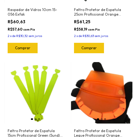
Raspador de Vidros 10cm 15-
Feltro Protetor de Espatula
056 Exfak
25cm Profissional Orange
(5und) 1025.O Joker
R$60,63
R$61,25
R$57,60
R$58,19
com
Pix
com
Pix
2
x
de
R$30,32
sem juros
2
x
de
R$30,63
sem juros
Feltro Protetor de Espatula
Feltro Protetor de Espatula
15cm Profissional Green (5und)
Leque Profissional Orange