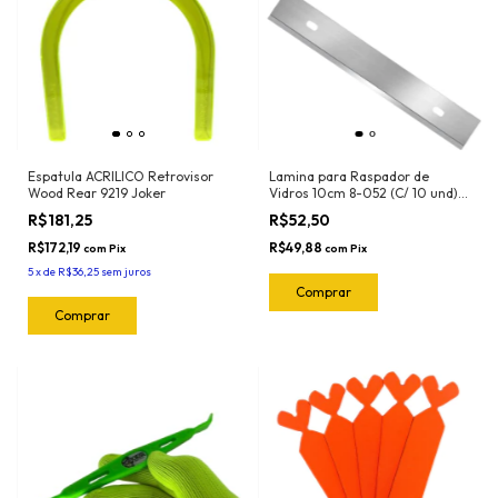
Espatula ACRILICO Retrovisor
Lamina para Raspador de
Wood Rear 9219 Joker
Vidros 10cm 8-052 (C/ 10 und)
Exfak (Para o Raspador 15-056
R$181,25
R$52,50
Exfak)
R$172,19
R$49,88
com
Pix
com
Pix
5
x
de
R$36,25
sem juros