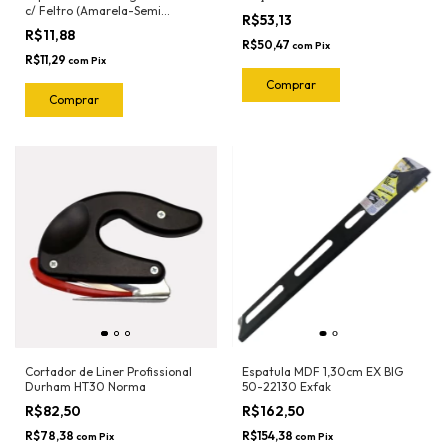
c/ Feltro (Amarela-Semi
R$53,13
Flexivel) 50-2023 Exfak
R$11,88
R$50,47
com
Pix
R$11,29
com
Pix
Cortador de Liner Profissional
Espatula MDF 1,30cm EX BIG
Durham HT30 Norma
50-22130 Exfak
R$82,50
R$162,50
R$78,38
R$154,38
com
Pix
com
Pix