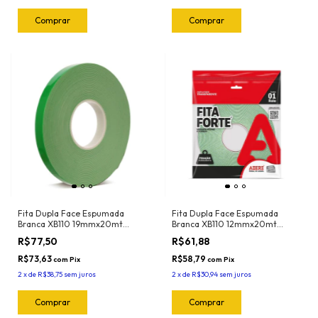
Fita Dupla Face Espumada
Fita Dupla Face Espumada
Branca XB110 19mmx20mt
Branca XB110 12mmx20mt
Adere
Adere
R$77,50
R$61,88
R$73,63
R$58,79
com
Pix
com
Pix
2
x
de
R$38,75
sem juros
2
x
de
R$30,94
sem juros