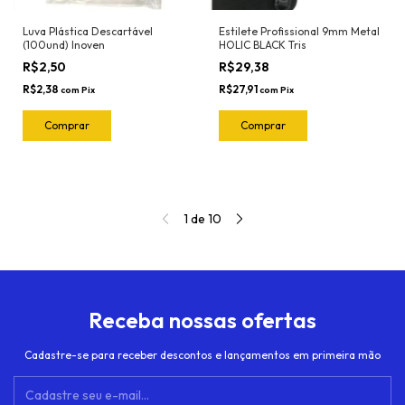
Luva Plástica Descartável
Estilete Profissional 9mm Metal
(100und) Inoven
HOLIC BLACK Tris
R$2,50
R$29,38
R$2,38
R$27,91
com
Pix
com
Pix
1
de
10
Receba nossas ofertas
Cadastre-se para receber descontos e lançamentos em primeira mão