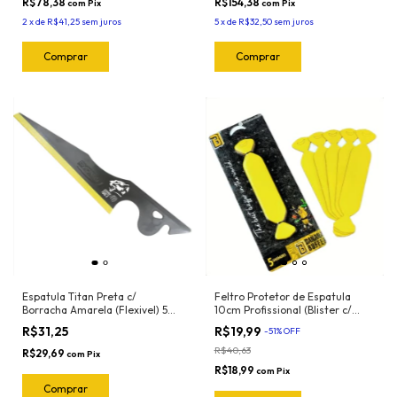
R$78,38
R$154,38
com
Pix
com
Pix
2
x
de
R$41,25
sem juros
5
x
de
R$32,50
sem juros
Espatula Titan Preta c/
Feltro Protetor de Espatula
Borracha Amarela (Flexivel) 50-
10cm Profissional (Blister c/
2044 Exfak
5und) Banana Buffer
R$31,25
R$19,99
-
51
%
OFF
R$40,63
R$29,69
com
Pix
R$18,99
com
Pix