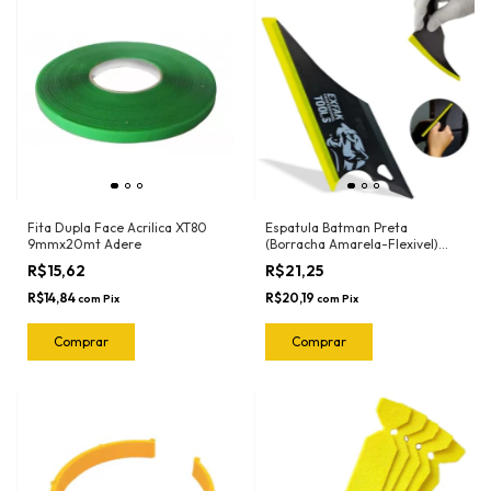
Fita Dupla Face Acrilica XT80
Espatula Batman Preta
9mmx20mt Adere
(Borracha Amarela-Flexivel)
50-2030 Exfak
R$15,62
R$21,25
R$14,84
R$20,19
com
Pix
com
Pix