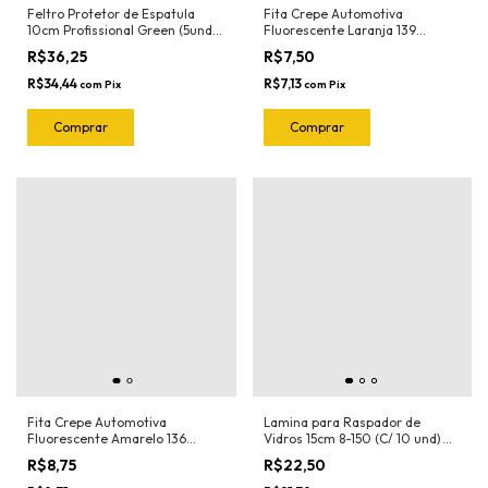
Feltro Protetor de Espatula
Fita Crepe Automotiva
10cm Profissional Green (5und)
Fluorescente Laranja 139
1020.G Joker
18mmX30mt Nastro
R$36,25
R$7,50
R$34,44
R$7,13
com
Pix
com
Pix
Fita Crepe Automotiva
Lamina para Raspador de
Fluorescente Amarelo 136
Vidros 15cm 8-150 (C/ 10 und)
18mmX30mt Nastro
Exfak (Para o Raspador 15-054
R$8,75
R$22,50
Exfak)