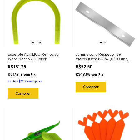
Espatula ACRILICO Retrovisor
Lamina para Raspador de
Wood Rear 9219 Joker
Vidros 10cm 8-052 (C/ 10 und)
Exfak (Para o Raspador 15-056
R$181,25
R$52,50
Exfak)
R$172,19
R$49,88
com
Pix
com
Pix
5
x
de
R$36,25
sem juros