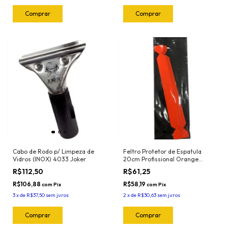
Cabo de Rodo p/ Limpeza de
Feltro Protetor de Espatula
Vidros (INOX) 4033 Joker
20cm Profissional Orange
(5und) 1024.O Joker
R$112,50
R$61,25
R$106,88
R$58,19
com
Pix
com
Pix
3
x
de
R$37,50
sem juros
2
x
de
R$30,63
sem juros