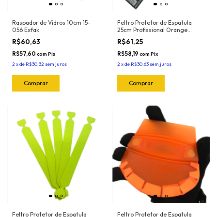
Raspador de Vidros 10cm 15-
Feltro Protetor de Espatula
056 Exfak
25cm Profissional Orange
(5und) 1025.O Joker
R$60,63
R$61,25
R$57,60
R$58,19
com
Pix
com
Pix
2
x
de
R$30,32
sem juros
2
x
de
R$30,63
sem juros
Feltro Protetor de Espatula
Feltro Protetor de Espatula