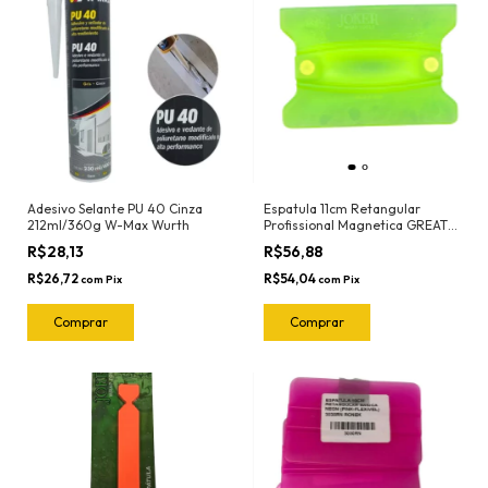
Adesivo Selante PU 40 Cinza
Espatula 11cm Retangular
212ml/360g W-Max Wurth
Profissional Magnetica GREAT
(Verde-Flexivel) 3112 Joker
R$28,13
R$56,88
R$26,72
R$54,04
com
Pix
com
Pix