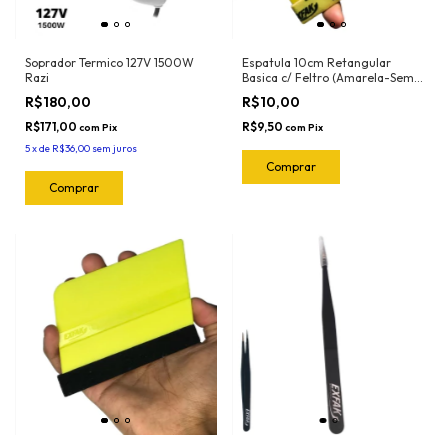
Soprador Termico 127V 1500W
Espatula 10cm Retangular
Razi
Basica c/ Feltro (Amarela-Semi
Flexivel) 50-2032 Exfak
R$180,00
R$10,00
R$171,00
R$9,50
com
Pix
com
Pix
5
x
de
R$36,00
sem juros