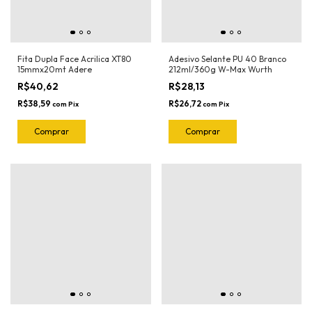
Fita Dupla Face Acrilica XT80
Adesivo Selante PU 40 Branco
15mmx20mt Adere
212ml/360g W-Max Wurth
R$40,62
R$28,13
R$38,59
R$26,72
com
Pix
com
Pix