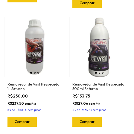
Removedor de Vinil Ressecado
Removedor de Vinil Ressecado
1L Saturno
500ml Saturno
R$250,00
R$133,75
R$237,50
R$127,06
com
Pix
com
Pix
5
x
de
R$50,00
sem juros
4
x
de
R$33,44
sem juros