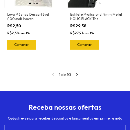
Luva Plástica Descartável
Estilete Profissional 9mm Metal
(100und) Inoven
HOLIC BLACK Tris
R$2,50
R$29,38
R$2,38
R$27,91
com
Pix
com
Pix
1
de
10
Receba nossas ofertas
Cadastre-se para receber descontos e lançamentos em primeira mão