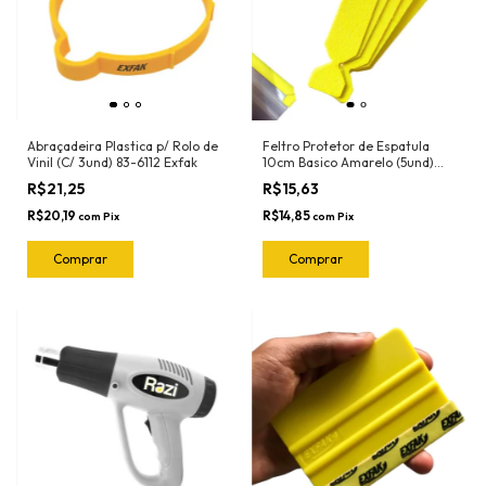
Abraçadeira Plastica p/ Rolo de
Feltro Protetor de Espatula
Vinil (C/ 3und) 83-6112 Exfak
10cm Basico Amarelo (5und)
1090 Ronek
R$21,25
R$15,63
R$20,19
R$14,85
com
Pix
com
Pix