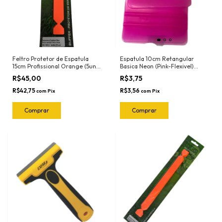
Feltro Protetor de Espatula
Espatula 10cm Retangular
15cm Profissional Orange (5und)
Basica Neon (Pink-Flexivel)
1022.O Joker
3030RN Ronek
R$45,00
R$3,75
R$42,75
R$3,56
com
Pix
com
Pix