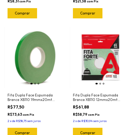
R$8,31
R$21,38
com
Pix
com
Pix
Fita Dupla Face Espumada
Fita Dupla Face Espumada
Branca XB110 19mmx20mt
Branca XB110 12mmx20mt
Adere
Adere
R$77,50
R$61,88
R$73,63
R$58,79
com
Pix
com
Pix
2
x
de
R$38,75
sem juros
2
x
de
R$30,94
sem juros