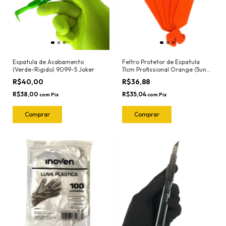
Espatula de Acabamento
Feltro Protetor de Espatula
(Verde-Rigido) 9099-5 Joker
11cm Profissional Orange (5und)
1018.O Joker
R$40,00
R$36,88
R$38,00
R$35,04
com
Pix
com
Pix