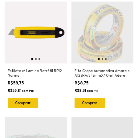
Estilete c/ Lamina Retrátil RP12
Fita Crepe Automotiva Amarela
Norma
A128RA/s 18mmX40mt Adere
R$58,75
R$8,75
R$55,81
R$8,31
com
Pix
com
Pix