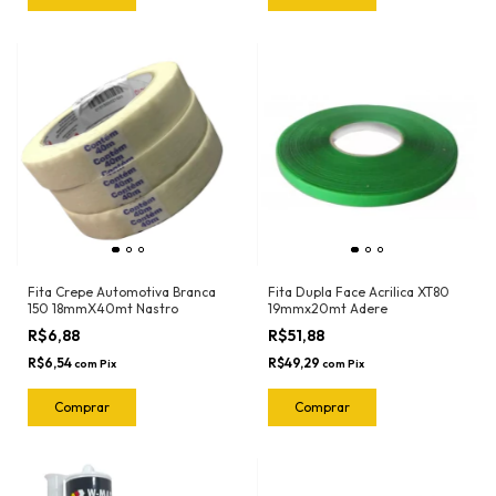
Fita Crepe Automotiva Branca
Fita Dupla Face Acrilica XT80
150 18mmX40mt Nastro
19mmx20mt Adere
R$6,88
R$51,88
R$6,54
R$49,29
com
Pix
com
Pix