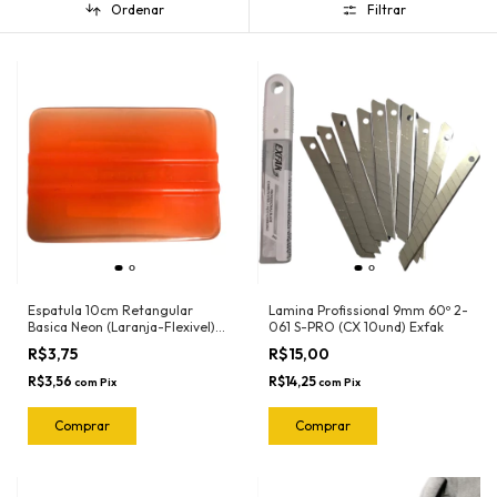
Ordenar
Filtrar
Espatula 10cm Retangular
Lamina Profissional 9mm 60º 2-
Basica Neon (Laranja-Flexivel)
061 S-PRO (CX 10und) Exfak
3030LN Ronek
R$3,75
R$15,00
R$3,56
R$14,25
com
Pix
com
Pix