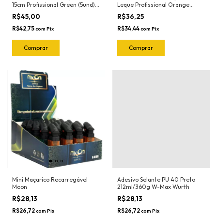
15cm Profissional Green (5und)
Leque Profissional Orange
1022.G Joker
(5und) 1023.O Joker
R$45,00
R$36,25
R$42,75
R$34,44
com
Pix
com
Pix
Mini Maçarico Recarregável
Adesivo Selante PU 40 Preto
Moon
212ml/360g W-Max Wurth
R$28,13
R$28,13
R$26,72
R$26,72
com
Pix
com
Pix