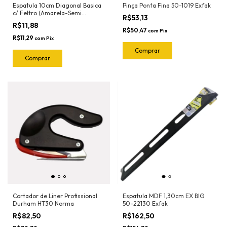
Espatula 10cm Diagonal Basica
Pinça Ponta Fina 50-1019 Exfak
c/ Feltro (Amarela-Semi
R$53,13
Flexivel) 50-2023 Exfak
R$11,88
R$50,47
com
Pix
R$11,29
com
Pix
Cortador de Liner Profissional
Espatula MDF 1,30cm EX BIG
Durham HT30 Norma
50-22130 Exfak
R$82,50
R$162,50