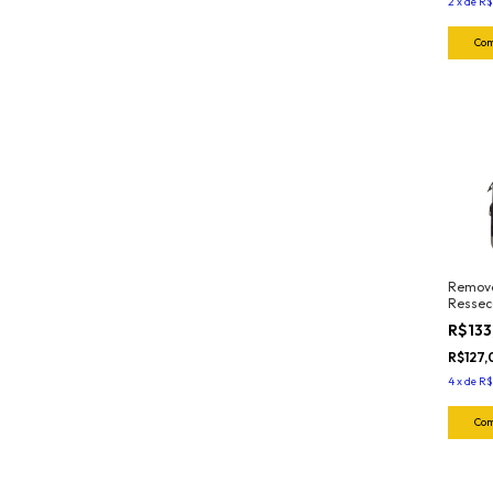
2
x
de
R$
Remove
Ressec
Saturn
R$133
R$127
4
x
de
R$