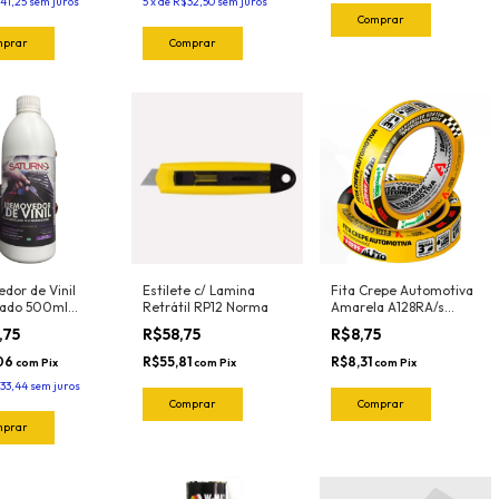
41,25
sem juros
5
x
de
R$32,50
sem juros
dor de Vinil
Estilete c/ Lamina
Fita Crepe Automotiva
ado 500ml
Retrátil RP12 Norma
Amarela A128RA/s
o
18mmX40mt Adere
,75
R$58,75
R$8,75
,06
R$55,81
R$8,31
com
Pix
com
Pix
com
Pix
33,44
sem juros