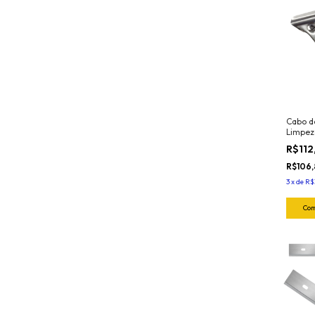
Cabo d
Limpez
(INOX)
R$112
R$106
3
x
de
R$