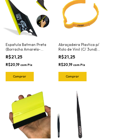
Espatula Batman Preta
Abraçadeira Plastica p/
(Borracha Amarela-
Rolo de Vinil (C/ 3und)
Flexivel) 50-2030
83-6112 Exfak
R$21,25
R$21,25
Exfak
R$20,19
R$20,19
com
Pix
com
Pix