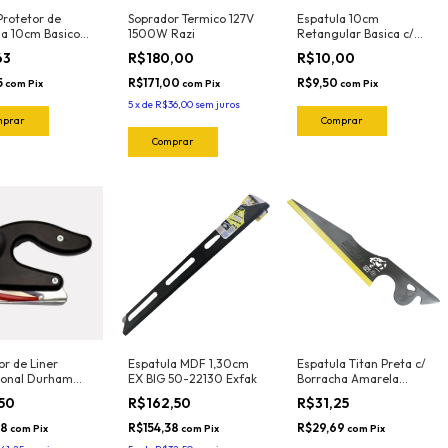
Protetor de
Soprador Termico 127V
Espatula 10cm
la 10cm Basico
1500W Razi
Retangular Basica c/
o (5und) 1090
Feltro (Amarela-Semi
63
R$180,00
R$10,00
Flexivel) 50-2032 Exfak
5
R$171,00
R$9,50
com
Pix
com
Pix
com
Pix
5
x
de
R$36,00
sem juros
r de Liner
Espatula MDF 1,30cm
Espatula Titan Preta c/
sional Durham
EX BIG 50-22130 Exfak
Borracha Amarela
Norma
(Flexivel) 50-2044
,50
R$162,50
R$31,25
Exfak
38
R$154,38
R$29,69
com
Pix
com
Pix
com
Pix