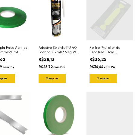
pla Face Acrilica
Adesivo Selante PU 40
Feltro Protetor de
15mmx20mt
Branco 212ml/360g W-
Espatula 10cm
Max Wurth
Profissional Green
,62
R$28,13
R$36,25
(5und) 1020.G Joker
59
R$26,72
R$34,44
com
Pix
com
Pix
com
Pix