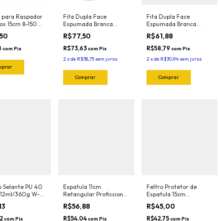
 para Raspador
Fita Dupla Face
Fita Dupla Face
os 15cm 8-150
Espumada Branca
Espumada Branca
und) Exfak (Para
XB110 19mmx20mt
XB110 12mmx20mt
,50
R$77,50
R$61,88
ador 15-054
Adere
Adere
8
R$73,63
R$58,79
com
Pix
com
Pix
com
Pix
2
x
de
R$38,75
sem juros
2
x
de
R$30,94
sem juros
o Selante PU 40
Espatula 11cm
Feltro Protetor de
212ml/360g W-
Retangular Profissional
Espatula 15cm
rth
Magnetica GREAT
Profissional Orange
13
R$56,88
R$45,00
(Verde-Flexivel) 3112
(5und) 1022.O Joker
Joker
72
R$54,04
R$42,75
com
Pix
com
Pix
com
Pix