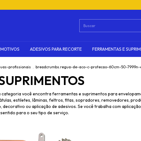
OMOTIVOS
ADESIVOS PARA RECORTE
FERRAMENTAS E SUPRI
uas-profissionais
.
breadcrumbs.regua-de-aco-c-protecao-60cm-50-7999n-
 SUPRIMENTOS
a categoria você encontra ferramentas e suprimentos para envelopame
átulas, estiletes, lâminas, feltros, fitas, sopradores, removedores, pr
decorativo ou aplicação de adesivos. Se você trabalha com aplicação 
sentido para o seu tipo de serviço.