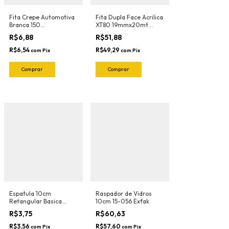
Fita Crepe Automotiva
Fita Dupla Face Acrilica
Branca 150
XT80 19mmx20mt
18mmX40mt Nastro
Adere
R$6,88
R$51,88
R$6,54
R$49,29
com
Pix
com
Pix
Espatula 10cm
Raspador de Vidros
Retangular Basica
10cm 15-056 Exfak
Neon (Pink-Flexivel)
R$3,75
R$60,63
3030RN Ronek
R$3,56
R$57,60
com
Pix
com
Pix