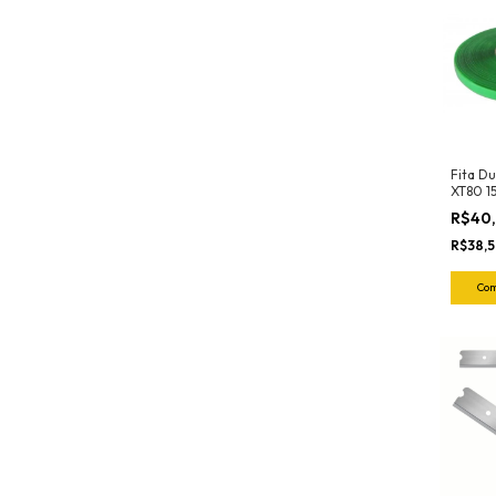
Fita Du
XT80 
Adere
R$40
R$38,