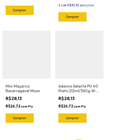
2
x
de
R$30,32
sem juros
Mini Maçarico
Adesivo Selante PU 40
Recarregável Moon
Preto 212ml/360g W-
Max Wurth
R$28,13
R$28,13
R$26,72
R$26,72
com
Pix
com
Pix