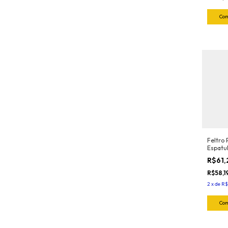
Feltro 
Espatu
Profis
R$61,
(5und) 
R$58,1
2
x
de
R$