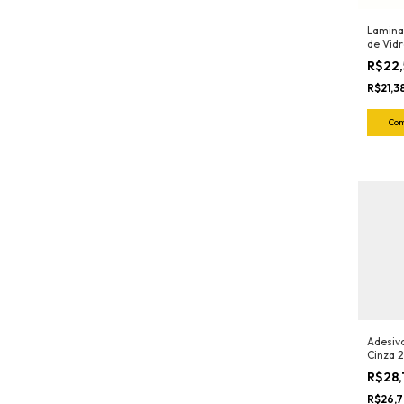
Lamina
de Vidr
(C/ 10 
R$22
o Rasp
Exfak)
R$21,3
Adesiv
Cinza 
Max Wu
R$28,
R$26,