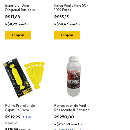
Espatula 10cm
Pinça Ponta Fina 50-
Diagonal Basica c/
1019 Exfak
Feltro (Amarela-Semi
R$11,88
R$53,13
Flexivel) 50-2023 Exfak
R$11,29
R$50,47
com
Pix
com
Pix
Feltro Protetor de
Removedor de Vinil
Espatula 10cm
Ressecado 1L Saturno
Profissional (Blister c/
R$19,99
R$250,00
-
51
%
OFF
5und) Banana Buffer
R$40,63
R$237,50
com
Pix
R$18,99
com
Pix