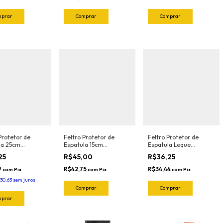
Protetor de
Feltro Protetor de
Feltro Protetor de
la 25cm
Espatula 15cm
Espatula Leque
sional Orange
Profissional Green
Profissional Orange
25
R$45,00
R$36,25
1025.O Joker
(5und) 1022.G Joker
(5und) 1023.O Joker
9
R$42,75
R$34,44
com
Pix
com
Pix
com
Pix
30,63
sem juros