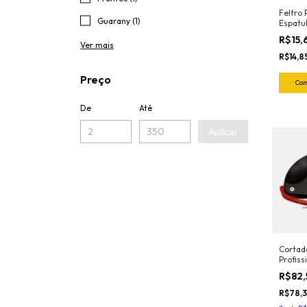
Feltro 
Guarany (1)
Espatu
Amarel
R$15,
Ronek
Ver mais
R$14,8
Preço
De
Até
Aplicar
Cortado
Profis
HT30 
R$82
R$78,