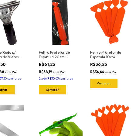
e Rodo p/
Feltro Protetor de
Feltro Protetor de
a de Vidros
Espatula 20cm
Espatula 10cm
 4033 Joker
Profissional Orange
Profissional Orange
,50
R$61,25
R$36,25
(5und) 1024.O Joker
(5und) 1020.O Joker
,88
R$58,19
R$34,44
com
Pix
com
Pix
com
Pix
37,50
sem juros
2
x
de
R$30,63
sem juros