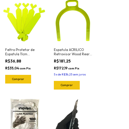
Feltro Protetor de
Espatula ACRILICO
Espatula 11cm
Retrovisor Wood Rear
Profissional Green
9219 Joker
R$36,88
R$181,25
(5und) 1018.G Joker
R$35,04
R$172,19
com
Pix
com
Pix
5
x
de
R$36,25
sem juros