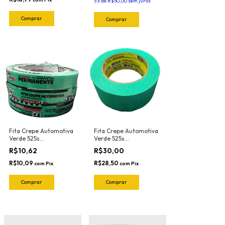
5
x
de
R$50,00
sem juros
Fita Crepe Automotiva
Fita Crepe Automotiva
Verde 525s
Verde 525s
18mmX40mt Adere
48mmX50mt Adere
R$10,62
R$30,00
R$10,09
R$28,50
com
Pix
com
Pix