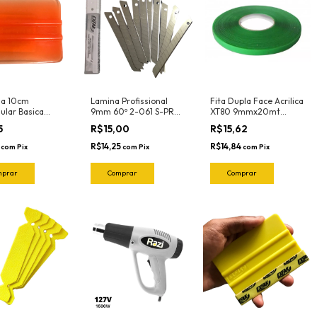
la 10cm
Lamina Profissional
Fita Dupla Face Acrilica
ular Basica
9mm 60º 2-061 S-PRO
XT80 9mmx20mt
aranja-Flexivel)
(CX 10und) Exfak
Adere
5
R$15,00
R$15,62
N Ronek
6
R$14,25
R$14,84
com
Pix
com
Pix
com
Pix