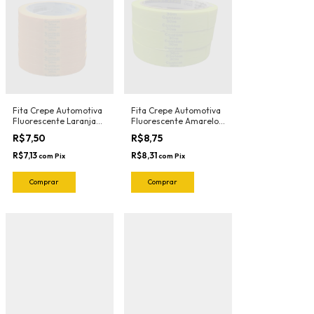
Fita Crepe Automotiva
Fita Crepe Automotiva
Fluorescente Laranja
Fluorescente Amarelo
139 18mmX30mt Nastro
136 18mmX30mt Nastro
R$7,50
R$8,75
R$7,13
R$8,31
com
Pix
com
Pix